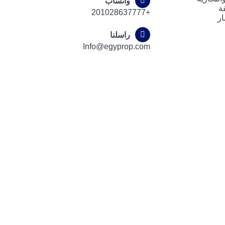
واتساب
ة
+201028637777
ار
راسلنا
Info@egyprop.com