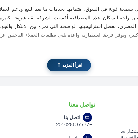
اط التي تجعل tamayoz developments تحظى بسمعة قوية في السوق، اهتمامها بخدمات ما بعد ال
 العقارات المصري، بفضل استراتيجيتها الواضحة التي تمزج بين الابتكار
ير، وتوفر فرصًا استثمارية واعدة تلبي تطلعات العملاء الباحثين عن
اقرأ المزيد
تواصل معنا
اتصل بنا
+201028637777
ستشارات
لتجارية