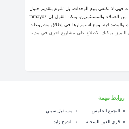
بيع ودعم العملاء. فهي لا تكتفي ببيع الوحدات، بل تلتزم بتقديم حلول
متكاملة للحفاظ على جودة المجتمعات السكنية وضمان راحة السكان. هذه المصداقية أكسبت الشركة ثقة شريحة كبيرة من العملاء والمستثمرين. يمكن القول إن tamayoz
 والجودة والمصداقية. ومع استمرارها في إطلاق مشروعات
 التميز. يمكنك الاطلاع على مشاريع اخرى في مدينة
روابط مهمة
التجمع الخامس
مستقبل سيتي
قري العين السخنة
الشيخ زايد