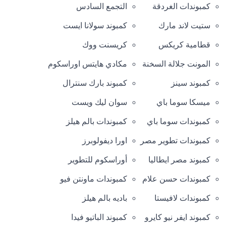
كمبوندات الغردقة
التجمع السادس
ستيت لاند مارك
كمبوند سولانا ايست
قطامية كريكس
كريسنت ووك
المونت جلالة السخنة
مكادي هايتس اوراسكوم
كمبوند سينز
كمبوند بارك سنترال
ميسكا سوما باي
سوان ليك ويست
كمبوندات سوما باي
كمبوندات بالم هيلز
كمبوندات تطوير مصر
اورا ديفولوبرز
كمبوند مصر ايطاليا
أوراسكوم للتطوير
كمبوندات حسن علام
كمبوندات ماونتن فيو
كمبوندات لافيستا
باديه بالم هيلز
كمبوند ايفر نيو كايرو
كمبوند الباتيو فيدا