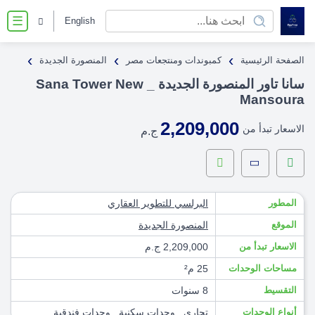
English
☰
›
›
›
الصفحة الرئيسية
كمبوندات ومنتجعات مصر
المنصورة الجديدة
سانا تاور المنصورة الجديدة _ Sana Tower New
Mansoura
2,209,000
الاسعار تبدأ من
ج.م
المطور
البرلسي للتطوير العقاري
الموقع
المنصورة الجديدة
الاسعار تبدأ من
2,209,000 ج.م
مساحات الوحدات
25 م²
التقسيط
8 سنوات
أنواع الوحدات
تجاري
,
وحدات سكنية
,
وحدات فندقية
,