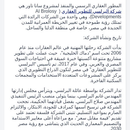
المطور العقاري الرسمي والمنفذ لمشروع سانا تاور هي
شركة البرلسي للتطوير العقاري
( Al Brolosy
Developments)، وهي واحدة من الشركات الرائدة التي
تمتلك رؤية طموحة في تغيير الخريطة العمرانية للمدن
الجديدة في مصر، خاصة في منطقة الدلتا والساحل.
تاريخ ونشأة الشركة:
بدأت الشركة رحلتها المهنية في عالم العقارات منذ عام
2006 تحت اسم “دماك الخليجية”، حيث عملت على تطوير
مشاريع متنوعة أكسبتها خبرة عميقة في احتياجات السوق
المصري والعربي. وفي عام 2017، تم تأسيس “البرلسي
للتطوير العقاري” في مصر لتكون الذراع التطويري الذي
يركز على المشروعات المتعددة الاستخدامات والمجمعات
السكنية الفاخرة.
تدار الشركة بواسطة عائلة البرلسي، ويترأس مجلس إدارتها
المهندس غانم البرلسي، بينما يتولى منصب الرئيس التنفيذي
المهندس صلاح البرلسي. بفضل قيادتهما الحكيمة، نجحت
الشركة في ترسيخ اسمها كمرادف للجودة، الابتكار، والالتزام
الصارم بمواعيد التسليم. تتبنى الشركة فلسفة تعتمد على
تقديم “قيمة مقابل سعر”، مع مراعاة أعلى معايير الاستدامة
والتصميم المعماري الحديث الذي يتماشى مع رؤية مصر
2030.