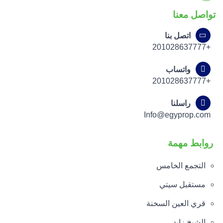
تواصل معنا
اتصل بنا
+201028637777
واتساب
+201028637777
راسلنا
Info@egyprop.com
روابط مهمة
التجمع الخامس
مستقبل سيتي
قري العين السخنة
الشيخ زايد