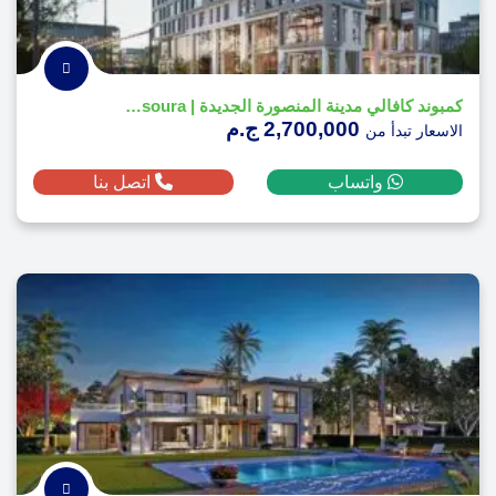
كمبوند كافالي مدينة المنصورة الجديدة | Cavali New Mansoura
2,700,000 ج.م
الاسعار تبدأ من
واتساب
اتصل بنا