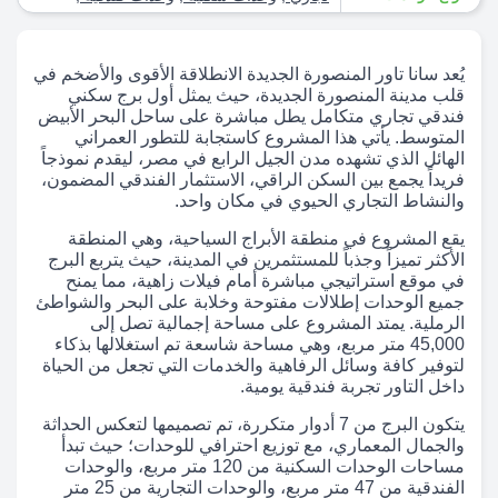
يُعد سانا تاور المنصورة الجديدة الانطلاقة الأقوى والأضخم في
قلب مدينة المنصورة الجديدة، حيث يمثل أول برج سكني
فندقي تجاري متكامل يطل مباشرة على ساحل البحر الأبيض
المتوسط. يأتي هذا المشروع كاستجابة للتطور العمراني
الهائل الذي تشهده مدن الجيل الرابع في مصر، ليقدم نموذجاً
فريداً يجمع بين السكن الراقي، الاستثمار الفندقي المضمون،
والنشاط التجاري الحيوي في مكان واحد.
يقع المشروع في منطقة الأبراج السياحية، وهي المنطقة
الأكثر تميزاً وجذباً للمستثمرين في المدينة، حيث يتربع البرج
في موقع استراتيجي مباشرة أمام فيلات زاهية، مما يمنح
جميع الوحدات إطلالات مفتوحة وخلابة على البحر والشواطئ
الرملية. يمتد المشروع على مساحة إجمالية تصل إلى
45,000 متر مربع، وهي مساحة شاسعة تم استغلالها بذكاء
لتوفير كافة وسائل الرفاهية والخدمات التي تجعل من الحياة
داخل التاور تجربة فندقية يومية.
يتكون البرج من 7 أدوار متكررة، تم تصميمها لتعكس الحداثة
والجمال المعماري، مع توزيع احترافي للوحدات؛ حيث تبدأ
مساحات الوحدات السكنية من 120 متر مربع، والوحدات
الفندقية من 47 متر مربع، والوحدات التجارية من 25 متر