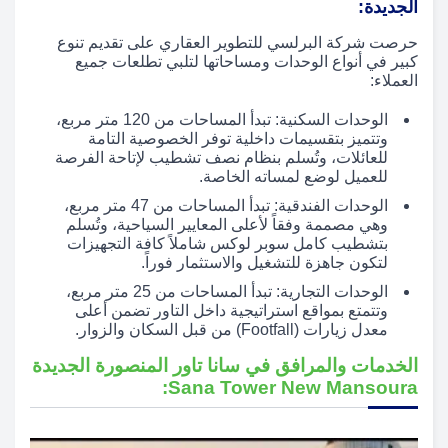
الجديدة:
حرصت شركة البرلسي للتطوير العقاري على تقديم تنوع
كبير في أنواع الوحدات ومساحاتها لتلبي تطلعات جميع
العملاء:
الوحدات السكنية: تبدأ المساحات من 120 متر مربع،
وتتميز بتقسيمات داخلية توفر الخصوصية التامة
للعائلات، وتُسلم بنظام نصف تشطيب لإتاحة الفرصة
للعميل لوضع لمساته الخاصة.
الوحدات الفندقية: تبدأ المساحات من 47 متر مربع،
وهي مصممة وفقاً لأعلى المعايير السياحية، وتُسلم
بتشطيب كامل سوبر لوكس شاملاً كافة التجهيزات
لتكون جاهزة للتشغيل والاستثمار فوراً.
الوحدات التجارية: تبدأ المساحات من 25 متر مربع،
وتتمتع بمواقع استراتيجية داخل التاور تضمن أعلى
معدل زيارات (Footfall) من قبل السكان والزوار.
الخدمات والمرافق في سانا تاور المنصورة الجديدة
Sana Tower New Mansoura: