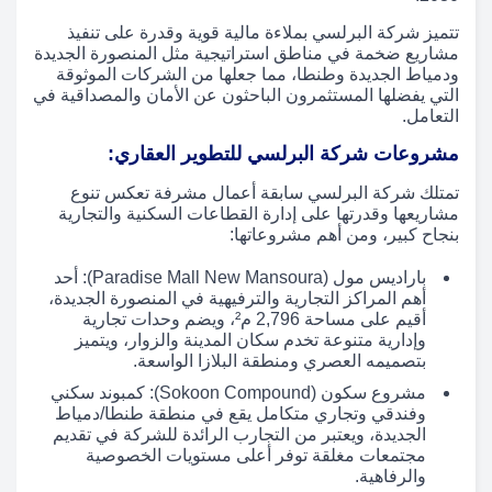
تتميز شركة البرلسي بملاءة مالية قوية وقدرة على تنفيذ
مشاريع ضخمة في مناطق استراتيجية مثل المنصورة الجديدة
ودمياط الجديدة وطنطا، مما جعلها من الشركات الموثوقة
التي يفضلها المستثمرون الباحثون عن الأمان والمصداقية في
التعامل.
مشروعات شركة البرلسي للتطوير العقاري:
تمتلك شركة البرلسي سابقة أعمال مشرفة تعكس تنوع
مشاريعها وقدرتها على إدارة القطاعات السكنية والتجارية
بنجاح كبير، ومن أهم مشروعاتها:
باراديس مول (Paradise Mall New Mansoura): أحد
أهم المراكز التجارية والترفيهية في المنصورة الجديدة،
أقيم على مساحة 2,796 م²، ويضم وحدات تجارية
وإدارية متنوعة تخدم سكان المدينة والزوار، ويتميز
بتصميمه العصري ومنطقة البلازا الواسعة.
مشروع سكون (Sokoon Compound): كمبوند سكني
وفندقي وتجاري متكامل يقع في منطقة طنطا/دمياط
الجديدة، ويعتبر من التجارب الرائدة للشركة في تقديم
مجتمعات مغلقة توفر أعلى مستويات الخصوصية
والرفاهية.