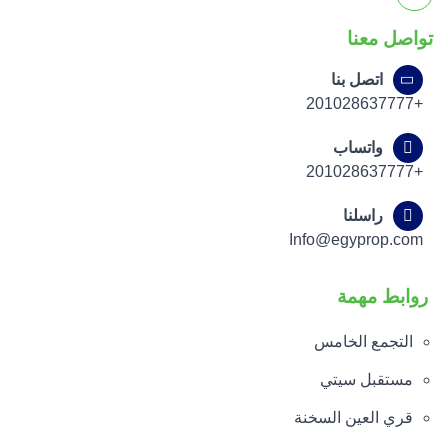
تواصل معنا
اتصل بنا
+201028637777
واتساب
+201028637777
راسلنا
Info@egyprop.com
روابط مهمة
التجمع الخامس
مستقبل سيتي
قري العين السخنة