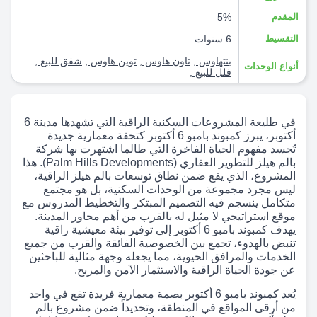
المقدم
5%
التقسيط
6 سنوات
بنتهاوس
,
تاون هاوس
,
توين هاوس
,
شقق للبيع
,
أنواع الوحدات
فلل للبيع
,
في طليعة المشروعات السكنية الراقية التي تشهدها مدينة 6
أكتوبر، يبرز كمبوند بامبو 6 أكتوبر كتحفة معمارية جديدة
تُجسد مفهوم الحياة الفاخرة التي طالما اشتهرت بها شركة
بالم هيلز للتطوير العقاري (Palm Hills Developments). هذا
المشروع، الذي يقع ضمن نطاق توسعات بالم هيلز الراقية،
ليس مجرد مجموعة من الوحدات السكنية، بل هو مجتمع
متكامل ينسجم فيه التصميم المبتكر والتخطيط المدروس مع
موقع استراتيجي لا مثيل له بالقرب من أهم محاور المدينة.
يهدف كمبوند بامبو 6 أكتوبر إلى توفير بيئة معيشية راقية
تنبض بالهدوء، تجمع بين الخصوصية الفائقة والقرب من جميع
الخدمات والمرافق الحيوية، مما يجعله وجهة مثالية للباحثين
عن جودة الحياة الراقية والاستثمار الآمن والمربح.
يُعد كمبوند بامبو 6 أكتوبر بصمة معمارية فريدة تقع في واحد
من أرقى المواقع في المنطقة، وتحديداً ضمن مشروع بالم