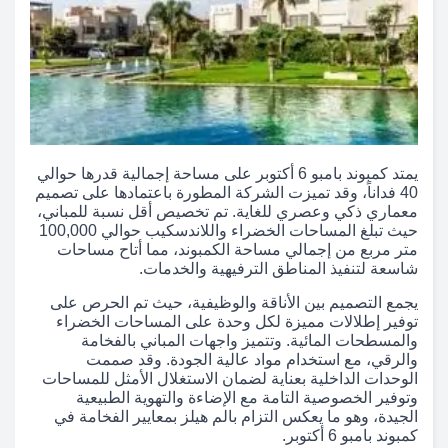
يمتد كمبوند بامبو 6 أكتوبر على مساحة إجمالية قدرها حوالي
40 فداناً، وقد تميزت الشركة المطورة باعتمادها على تصميم
معماري ذكي وعصري للغاية. تم تخصيص أقل نسبة للمباني،
حيث تبلغ المساحات الخضراء واللاندسكيب حوالي 100,000
متر مربع من إجمالي مساحة الكمبوند، مما أتاح مساحات
شاسعة لتنفيذ المناطق الترفيهية والخدمات.
يجمع التصميم بين الأناقة والوظيفية، حيث تم الحرص على
توفير إطلالات مميزة لكل وحدة على المساحات الخضراء
والمسطحات المائية. وتتميز واجهات المباني بالفخامة
والرقي، مع استخدام مواد عالية الجودة. وقد صممت
الوحدات الداخلية بعناية لضمان الاستغلال الأمثل للمساحات
وتوفير الخصوصية التامة مع الإضاءة والتهوية الطبيعية
الجيدة، وهو ما يعكس التزام بالم هيلز بمعايير الفخامة في
كمبوند بامبو 6 أكتوبر.