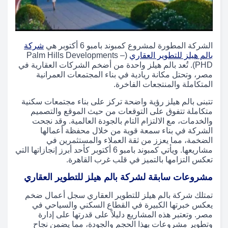
الشركة المطورة لمشروع كمبوند بامبو 6 أكتوبر هي
شركة
بالم هيلز للتطوير العقاري
(Palm Hills Developments –
PHD). تُعد بالم هيلز واحدة من أضخم الشركات العقارية في
مصر، وتحتل مكانة ريادية في بناء المجتمعات العمرانية
المتكاملة والمنتجعات الفاخرة.
تتبنى بالم هيلز رؤية واضحة تركز على بناء مجتمعات سكنية
متكاملة تتفوق على التوقعات من حيث الموقع والتصميم
والخدمات، مع الالتزام التام بالجودة العالمية. وقد نجحت
الشركة في بناء سمعة قوية من خلال محفظة أعمالها
الضخمة، مما يعزز من ثقة العملاء والمستثمرين في
مشاريعها. ويأتي كمبوند بامبو 6 أكتوبر كأحد أبرز إنجازاتها التي
تعكس التزامها بالتميز في قلب غرب القاهرة.
مشروعات سابقة لشركة بالم هيلز للتطوير العقاري
تمتلك شركة بالم هيلز للتطوير العقاري سجل أعمال ضخم
يعكس خبرتها الكبيرة في القطاع السكني والسياحي في
مصر. وتعتبر هذه المشاريع دليلاً على قدرتها على إدارة
وتطوير مشروعات بهذا الحجم والجودة، مما يضمن نجاح