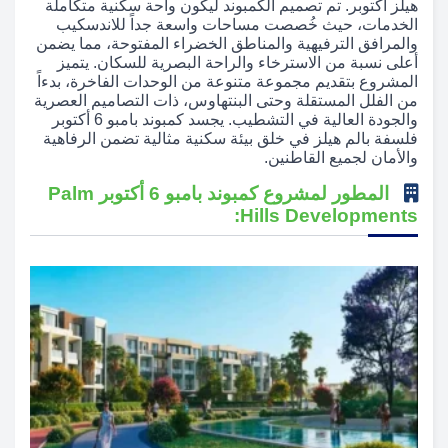
هيلز أكتوبر. تم تصميم الكمبوند ليكون واحة سكنية متكاملة
الخدمات، حيث خُصصت مساحات واسعة جداً للاندسكيب
والمرافق الترفيهية والمناطق الخضراء المفتوحة، مما يضمن
أعلى نسبة من الاسترخاء والراحة البصرية للسكان. يتميز
المشروع بتقديم مجموعة متنوعة من الوحدات الفاخرة، بدءاً
من الفلل المستقلة وحتى البنتهاوس، ذات التصاميم العصرية
والجودة العالية في التشطيب. يجسد كمبوند بامبو 6 أكتوبر
فلسفة بالم هيلز في خلق بيئة سكنية مثالية تضمن الرفاهية
والأمان لجميع القاطنين.
المطور لمشروع كمبوند بامبو 6 أكتوبر Palm
Hills Developments: