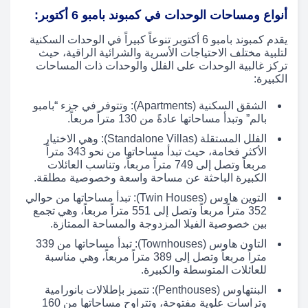
أنواع ومساحات الوحدات في كمبوند بامبو 6 أكتوبر:
يقدم كمبوند بامبو 6 أكتوبر تنوعاً كبيراً في الوحدات السكنية
لتلبية مختلف الاحتياجات الأسرية والشرائية الراقية، حيث
تركز غالبية الوحدات على الفلل والوحدات ذات المساحات
الكبيرة:
الشقق السكنية (Apartments): وتتوفر في جزء “بامبو
بالم” وتبدأ مساحاتها عادةً من 130 متراً مربعاً.
الفلل المستقلة (Standalone Villas): وهي الاختيار
الأكثر فخامة، حيث تبدأ مساحاتها من نحو 343 متراً
مربعاً وتصل إلى 749 متراً مربعاً، وتناسب العائلات
الكبيرة الباحثة عن مساحة واسعة وخصوصية مطلقة.
التوين هاوس (Twin Houses): تبدأ مساحاتها من حوالي
352 متراً مربعاً وتصل إلى 551 متراً مربعاً، وهي تجمع
بين خصوصية الفيلا المزدوجة والمساحة الممتازة.
التاون هاوس (Townhouses): تبدأ مساحاتها من 339
متراً مربعاً وتصل إلى 389 متراً مربعاً، وهي مناسبة
للعائلات المتوسطة والكبيرة.
البنتهاوس (Penthouses): تتميز بإطلالات بانورامية
وتراسات علوية مفتوحة، وتتراوح مساحاتها من 160