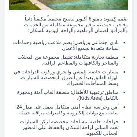
صُمم كمبوند بامبو 6 أكتوبر ليصبح مجتمعاً مكتفياً ذاتياً
وفاخراً، حيث تم توفير مجموعة متكاملة من الخدمات
والمرافق لضمان الرفاهية والراحة اليومية للسكان:
نادي اجتماعي ورياضي: يضم ملاعب رياضية وحمامات
سباحة متعددة لجميع الأعمار.
منطقة تجارية متكاملة: تشمل مجموعة من المحلات
والمتاجر والكافيهات والمطاعم الراقية.
مسارات خاصة: للمشي والجري وركوب الدراجات في
الهواء الطلق بعيداً عن الطرق المخصصة للسيارات،
وسط المساحات الخضراء.
مناطق ترفيهية للأطفال: منطقة ألعاب آمنة ومجهزة
بالكامل (Kids Area).
أمن وحراسة: نظام أمني متكامل يعمل على مدار 24
ساعة، مع بوابات إلكترونية وكاميرات مراقبة حديثة.
جراجات خاصة: مساحات مخصصة لركن السيارات
تحت المباني لراحة السكان والحفاظ على المظهر
الجمالي للكمبوند.