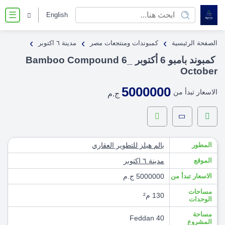
English
☰
›
›
›
الصفحة الرئيسية
كمبوندات ومنتجعات مصر
مدينة ٦ اكتوبر
كمبوند بامبو 6 أكتوبر _Bamboo Compound 6
October
5000000
الاسعار تبدأ من
ج.م
المطور
بالم هيلز للتطوير العقاري
الموقع
مدينة ٦ اكتوبر
الاسعار تبدأ من
5000000 ج.م
مساحات
130 م²
الوحدات
مساحة
40 Feddan
المشروع