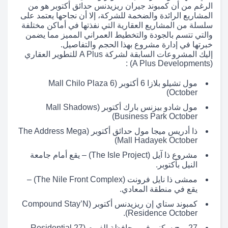
الرغم من أن كمبوند جيران ريزيدنس حدائق أكتوبر هو من
المشاريع الرائدة والضخمة للشركة، إلا أن نجاحها يعتمد على
سلسلة من المشاريع العقارية التي نفذتها في أماكن مختلفة
والتي تتسم بالجودة والتخطيط العمراني المميز مما يضمن
خبرتها في إدارة مشروع بهذا الحجم والتفاصيل.
إليك المشروعات السابقة لشركة A Plus للتطوير العقاري
(A Plus Developments) :
مول تشيلو بلازا 6 أكتوبر (Mall Chilo Plaza 6
October)
مول شادو بيزنس بارك أكتوبر (Mall Shadows
Business Park October)
ذا أدريس ميجا مول حدائق أكتوبر (The Address Mega
Mall Hadayek October)
مشروع ذا آيل (The Isle Project) – يقع أمام جامعة
النيل بأكتوبر.
ممشى ذا نايل فرونت (The Nile Front Complex) –
يقع في منطقة المعادي.
كمبوند ستاي إن ريزيدنس أكتوبر (Compound Stay’N
Residence October).
27 برج سكني في محافظة الفيوم (27 Residential