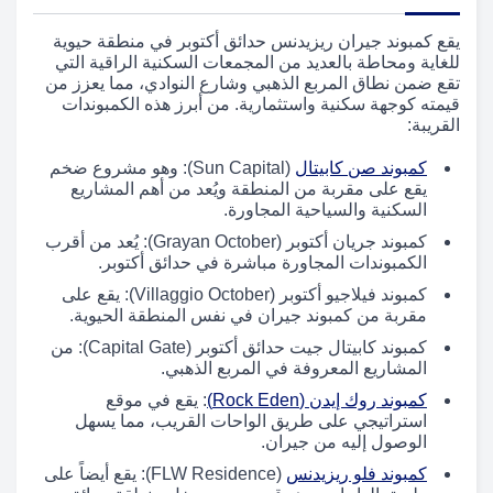
يقع كمبوند جيران ريزيدنس حدائق أكتوبر في منطقة حيوية
للغاية ومحاطة بالعديد من المجمعات السكنية الراقية التي
تقع ضمن نطاق المربع الذهبي وشارع النوادي، مما يعزز من
قيمته كوجهة سكنية واستثمارية. من أبرز هذه الكمبوندات
القريبة:
كمبوند صن كابيتال
(Sun Capital): وهو مشروع ضخم
يقع على مقربة من المنطقة ويُعد من أهم المشاريع
السكنية والسياحية المجاورة.
كمبوند جريان أكتوبر (Grayan October): يُعد من أقرب
الكمبوندات المجاورة مباشرة في حدائق أكتوبر.
كمبوند فيلاجيو أكتوبر (Villaggio October): يقع على
مقربة من كمبوند جيران في نفس المنطقة الحيوية.
كمبوند كابيتال جيت حدائق أكتوبر (Capital Gate): من
المشاريع المعروفة في المربع الذهبي.
كمبوند روك إيدن (Rock Eden)
: يقع في موقع
استراتيجي على طريق الواحات القريب، مما يسهل
الوصول إليه من جيران.
كمبوند فلو ريزيدنس
(FLW Residence): يقع أيضاً على