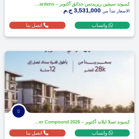
كمبوند سيفين ريزيدنس حدائق أكتوبر – Seven October Gardens
3,531,000 ج.م
الاسعار تبدأ من
واتساب
اتصل بنا
​كمبوند تسلا ايلاند أكتوبر – Tesla Island October Compound 2026
واتساب
اتصل بنا