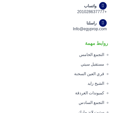
واتساب
+201028637777
راسلنا
Info@egyprop.com
روابط مهمة
التجمع الخامس
مستقبل سيتي
قري العين السخنة
الشيخ زايد
كمبوندات الغردقة
التجمع السادس
ستيت لاند مارك