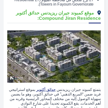
Towers in Fayoum Governorate).
موقع كمبوند جيران ريزيدنس حدائق أكتوبر
Compound Jiran Residence:
يتمتع كمبوند جيران ريزيدنس
حدائق أكتوبر
بموقع استراتيجي
فريد ضمن “المربع الذهبي” في حدائق أكتوبر، وهو ما يضمن
سهولة الوصول إليه من مختلف المحاور الرئيسية وقربه من
أهم الخدمات. يقع الكمبوند تحديداً على شارع النوادي
مباشرة، مما يضع السكان على مقربة من أرقى الأندية