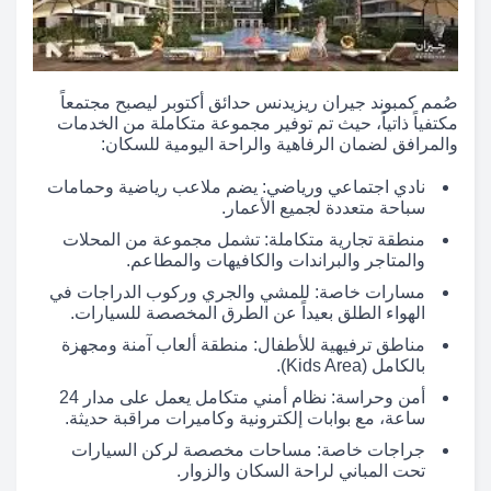
صُمم كمبوند جيران ريزيدنس حدائق أكتوبر ليصبح مجتمعاً
مكتفياً ذاتياً، حيث تم توفير مجموعة متكاملة من الخدمات
والمرافق لضمان الرفاهية والراحة اليومية للسكان:
نادي اجتماعي ورياضي: يضم ملاعب رياضية وحمامات
سباحة متعددة لجميع الأعمار.
منطقة تجارية متكاملة: تشمل مجموعة من المحلات
والمتاجر والبراندات والكافيهات والمطاعم.
مسارات خاصة: للمشي والجري وركوب الدراجات في
الهواء الطلق بعيداً عن الطرق المخصصة للسيارات.
مناطق ترفيهية للأطفال: منطقة ألعاب آمنة ومجهزة
بالكامل (Kids Area).
أمن وحراسة: نظام أمني متكامل يعمل على مدار 24
ساعة، مع بوابات إلكترونية وكاميرات مراقبة حديثة.
جراجات خاصة: مساحات مخصصة لركن السيارات
تحت المباني لراحة السكان والزوار.