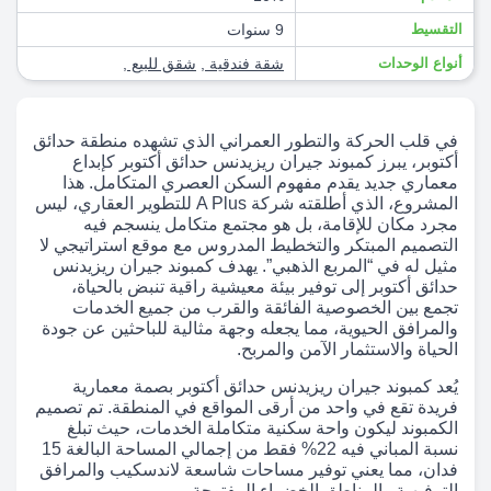
التقسيط
9 سنوات
أنواع الوحدات
شقة فندقية
,
شقق للبيع
,
في قلب الحركة والتطور العمراني الذي تشهده منطقة حدائق
أكتوبر، يبرز كمبوند جيران ريزيدنس حدائق أكتوبر كإبداع
معماري جديد يقدم مفهوم السكن العصري المتكامل. هذا
المشروع، الذي أطلقته شركة A Plus للتطوير العقاري، ليس
مجرد مكان للإقامة، بل هو مجتمع متكامل ينسجم فيه
التصميم المبتكر والتخطيط المدروس مع موقع استراتيجي لا
مثيل له في “المربع الذهبي”. يهدف كمبوند جيران ريزيدنس
حدائق أكتوبر إلى توفير بيئة معيشية راقية تنبض بالحياة،
تجمع بين الخصوصية الفائقة والقرب من جميع الخدمات
والمرافق الحيوية، مما يجعله وجهة مثالية للباحثين عن جودة
الحياة والاستثمار الآمن والمربح.
يُعد كمبوند جيران ريزيدنس حدائق أكتوبر بصمة معمارية
فريدة تقع في واحد من أرقى المواقع في المنطقة. تم تصميم
الكمبوند ليكون واحة سكنية متكاملة الخدمات، حيث تبلغ
نسبة المباني فيه 22% فقط من إجمالي المساحة البالغة 15
فدان، مما يعني توفير مساحات شاسعة لاندسكيب والمرافق
الترفيهية والمناطق الخضراء المفتوحة.