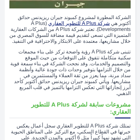
الشركة المطورة لمشروع كمبوند جيران ريزيدنس حدائق
أكتوبر هي
شركة A Plus للتطوير العقاري
(A Plus
Developments). تعتبر شركة A Plus من الشركات العقارية
المتميزة التي تسعى لتقديم قيمة مضافة للسوق المصري من
خلال مشاريعها، معتمدة على الابتكار والاحترافية في التنفيذ.
تتبنى شركة A Plus رؤية واضحة تركز على بناء مجمعات
سكنية متكاملة تتفوق على التوقعات من حيث الموقع
والتصميم والخدمات. وقد نجحت الشركة في بناء سمعة قوية
من خلال التزامها بتوفير وحدات ذات جودة عالية وأنظمة
سداد مرنة، مما يعزز من ثقة العملاء والمستثمرين في
مشاريعها. ويأتي كمبوند جيران ريزيدنس حدائق أكتوبر كأحد
أبرز إنجازاتها التي تعكس التزامها بالتميز في قلب المربع
الذهبي.
مشروعات سابقة لشركة A Plus للتطوير
العقاري:
تمتلك شركة A Plus للتطوير العقاري سجل أعمال يعكس
خبرتها في القطاع السكني، مع التركيز على المناطق الحيوية
التي تشهد نمواً كبيراً مثل 6 أكتوبر والمدن الجديدة. على