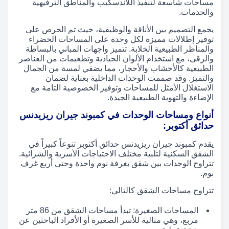
مساحات شاسعة لتنفيذ اللاندسكيب والمناطق الترفيهية
والخدمات.
يجمع التصميم بين الأناقة والوظيفية، حيث تم الحرص على
توفير إطلالات مميزة لكل وحدة على المساحات الخضراء
والمناظر الطبيعية الخلابة. تتميز واجهات المباني بالبساطة
والرقى، مع استخدام الألوان الحيادية وتطعيمات من العناصر
الطبيعية كالأخشاب والأحجار، مما يضفي لمسة من الجمال
والتميز. وقد صممت الوحدات الداخلية بعناية لضمان
الاستغلال الأمثل للمساحات وتوفير الخصوصية التامة مع
الإضاءة والتهوية الطبيعية الجيدة.
أنواع ومساحات الوحدات في كمبوند جيران ريزيدنس
حدائق أكتوبر:
يقدم كمبوند جيران ريزيدنس حدائق أكتوبر تنوعاً كبيراً في
الشقق السكنية لتلبية مختلف الاحتياجات الأسرية والشرائية.
تتراوح الوحدات بين شقق بغرفة نوم واحدة وحتى أربع غرف
نوم.
تتراوح مساحات الشقق كالتالي:
المساحات الصغيرة: تبدأ مساحات الشقق من 86 متر
مربع، وهي مثالية للأسر الصغيرة أو الأفراد الباحثين عن