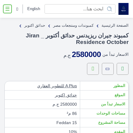
English
☰
›
›
›
الصفحة الرئيسية
كمبوندات ومنتجعات مصر
حدائق اكتوبر
كمبوند جيران ريزيدنس حدائق أكتوبر _ Jiran
Residence October
2580000
الاسعار تبدأ من
ج.م
المطور
A Plus للتطوير العقاري
الموقع
حدائق اكتوبر
الاسعار تبدأ من
2580000 ج.م
مساحات الوحدات
86 م²
مساحة المشروع
15 Feddan
المقدم
10%