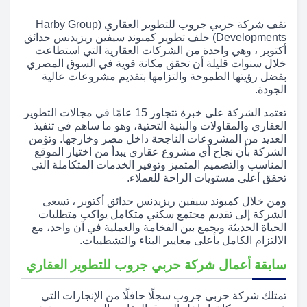
تقف شركة حربي جروب للتطوير العقاري (Harby Group
Developments) خلف تطوير كمبوند سيفين ريزيدنس حدائق
أكتوبر ، وهي واحدة من الشركات العقارية التي استطاعت
خلال سنوات قليلة أن تحقق مكانة قوية في السوق المصري
بفضل رؤيتها الطموحة والتزامها بتقديم مشروعات عالية
الجودة.
تعتمد الشركة على خبرة تتجاوز 15 عامًا في مجالات التطوير
العقاري والمقاولات والبنية التحتية، وهو ما ساهم في تنفيذ
العديد من المشروعات الناجحة داخل مصر وخارجها. وتؤمن
الشركة بأن نجاح أي مشروع عقاري يبدأ من اختيار الموقع
المناسب والتصميم المتميز وتوفير الخدمات المتكاملة التي
تحقق أعلى مستويات الراحة للعملاء.
ومن خلال كمبوند سيفين ريزيدنس حدائق أكتوبر ، تسعى
الشركة إلى تقديم مجتمع سكني متكامل يواكب متطلبات
الحياة الحديثة ويجمع بين الفخامة والعملية في آن واحد، مع
الالتزام الكامل بأعلى معايير البناء والتشطيبات.
سابقة أعمال شركة حربي جروب للتطوير العقاري
تمتلك شركة حربي جروب سجلًا حافلًا من الإنجازات التي