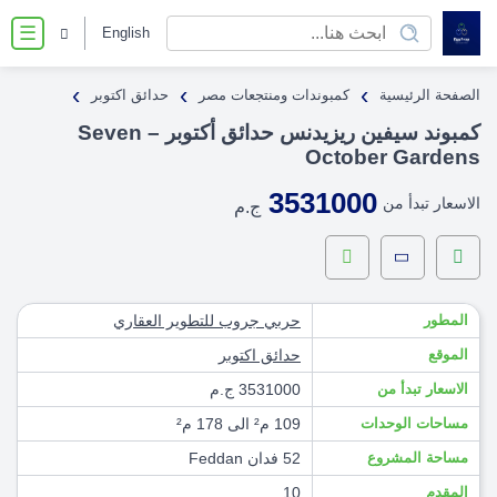
English
☰
›
›
›
الصفحة الرئيسية
كمبوندات ومنتجعات مصر
حدائق اكتوبر
كمبوند سيفين ريزيدنس حدائق أكتوبر – Seven
October Gardens
3531000
الاسعار تبدأ من
ج.م
المطور
حربي جروب للتطوير العقاري
الموقع
حدائق اكتوبر
الاسعار تبدأ من
3531000 ج.م
مساحات الوحدات
109 م² الى 178 م²
مساحة المشروع
52 فدان Feddan
المقدم
10