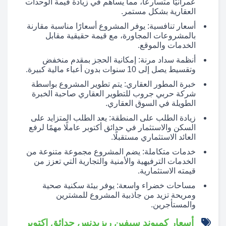
عمرانيًا متسارعًا، مما يساهم في زيادة قيمة الوحدات
العقارية بشكل مستمر.
أسعار تنافسية: يوفر المشروع أسعارًا مناسبة مقارنة
بالمشروعات المجاورة، مع قيمة حقيقية مقابل
الخدمات والموقع.
أنظمة سداد مرنة: إمكانية الحجز بمقدم منخفض
وتقسيط يصل إلى 10 سنوات بدون أعباء مالية كبيرة.
خبرة المطور العقاري: يتم تطوير المشروع بواسطة
شركة حربي جروب للتطوير العقاري صاحبة الخبرة
الطويلة في السوق العقاري.
زيادة الطلب على المنطقة: يعد الطلب المتزايد على
السكن والاستثمار في حدائق أكتوبر عاملًا مهمًا لرفع
العائد الاستثماري مستقبلًا.
خدمات متكاملة: يضم المشروع مجموعة متنوعة من
الخدمات الترفيهية والأمنية والتجارية التي تعزز من
قيمته الاستثمارية.
مساحات خضراء واسعة: يوفر بيئة سكنية صحية
ومريحة تزيد من جاذبية المشروع للمشترين
والمستأجرين.
أسعار كمبوند سيفين ريزيدنس حدائق اكتوبر