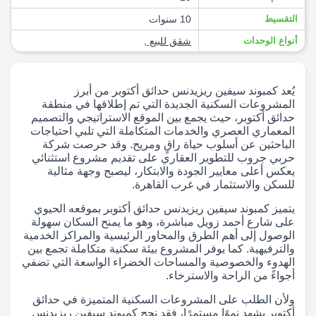
التقسيط
10 سنوات
أنواع الوحدات
شقق للبيع
,
يُعد كمبوند سيفين ريزيدنس حدائق أكتوبر من أبرز
المشروعات السكنية الجديدة التي تم إطلاقها في منطقة
حدائق أكتوبر، حيث يجمع بين الموقع الاستراتيجي والتصميم
المعماري العصري والخدمات المتكاملة التي تلبي احتياجات
الباحثين عن أسلوب حياة راقٍ ومريح. وقد حرصت شركة
حربي جروب للتطوير العقاري على تقديم مشروع استثنائي
يعكس أعلى معايير الجودة والابتكار، ليصبح وجهة مثالية
للسكن والاستثمار في غرب القاهرة.
يتميز كمبوند سيفين ريزيدنس حدائق أكتوبر بموقعه الحيوي
على شارع أحمد زويل مباشرة، وهو ما يمنح السكان سهولة
الوصول إلى أهم الطرق والمحاور الرئيسية والمراكز الخدمية
والترفيهية. كما يوفر المشروع بيئة سكنية متكاملة تجمع بين
الهدوء والخصوصية والمساحات الخضراء الواسعة التي تضفي
أجواءً من الراحة والاسترخاء.
ولأن الطلب على المشروعات السكنية المتميزة في حدائق
أكتوبر يشهد نموًا مستمرًا، فقد نجح كمبوند سيفين ريزيدنس