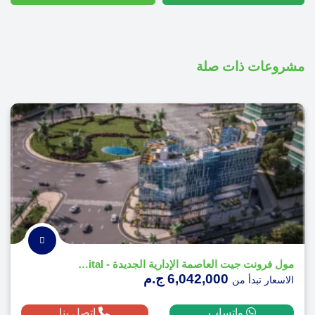
مشروعات ذات صلة
مول فرونت جيت العاصمة الإدارية الجديدة - Mall Front Gate New Capital
6,042,000 ج.م
الاسعار تبدأ من
واتساب
اتصل بنا