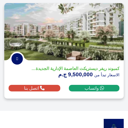
كمبوند ريفر ديستريكت العاصمة الإدارية الجديدة - River District
9,500,000 ج.م
الاسعار تبدأ من
واتساب
اتصل بنا