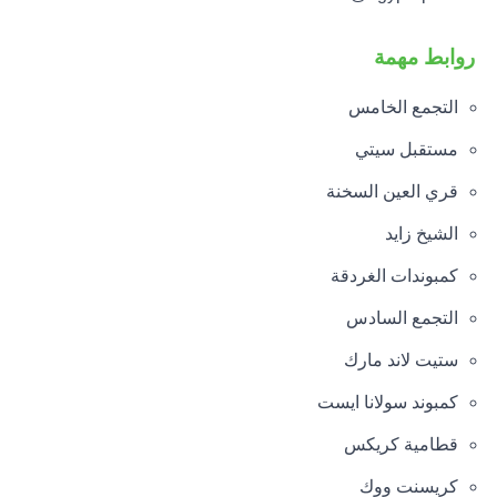
روابط مهمة
التجمع الخامس
مستقبل سيتي
قري العين السخنة
الشيخ زايد
كمبوندات الغردقة
التجمع السادس
ستيت لاند مارك
كمبوند سولانا ايست
قطامية كريكس
كريسنت ووك