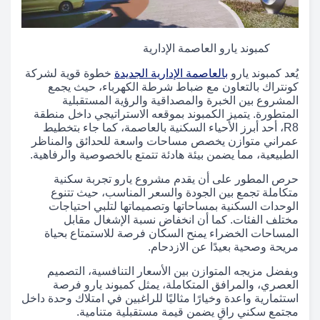
كمبوند يارو العاصمة الإدارية
يُعد كمبوند يارو
بالعاصمة الإدارية الجديدة
خطوة قوية لشركة
كونتراك بالتعاون مع ضباط شرطة الكهرباء، حيث يجمع
المشروع بين الخبرة والمصداقية والرؤية المستقبلية
المتطورة. يتميز الكمبوند بموقعه الاستراتيجي داخل منطقة
R8، أحد أبرز الأحياء السكنية بالعاصمة، كما جاء بتخطيط
عمراني متوازن يخصص مساحات واسعة للحدائق والمناظر
الطبيعية، مما يضمن بيئة هادئة تتمتع بالخصوصية والرفاهية.
حرص المطور على أن يقدم مشروع يارو تجربة سكنية
متكاملة تجمع بين الجودة والسعر المناسب، حيث تتنوع
الوحدات السكنية بمساحاتها وتصميماتها لتلبي احتياجات
مختلف الفئات. كما أن انخفاض نسبة الإشغال مقابل
المساحات الخضراء يمنح السكان فرصة للاستمتاع بحياة
مريحة وصحية بعيدًا عن الازدحام.
وبفضل مزيجه المتوازن بين الأسعار التنافسية، التصميم
العصري، والمرافق المتكاملة، يمثل كمبوند يارو فرصة
استثمارية واعدة وخيارًا مثاليًا للراغبين في امتلاك وحدة داخل
مجتمع سكني راقٍ يضمن قيمة مستقبلية متنامية.