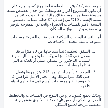
حرصت شركة كونتراك المطورة لمشروع كمبوند يارو على
أن يكون المشروع أكثر راحة وتنظيمًا من خلال تخصيص نسبة
بسيطة فقط من المساحة الإجمالية للبناء. حيث لا تتجاوز
نسبة الإشغال 19% من إجمالي 37 فدانًا، بينما تم تخصيص
النسبة الأكبر للمساحات الخضراء والحدائق المفتوحة لتوفير
بيئة صحية وحياة متوازنة للسكان.
أما بالنسبة للوحدات السكنية، فقد وفرت الشركة مساحات
متنوعة تناسب مختلف الاحتياجات:
الشقق السكنية: تبدأ مساحاتها من 70 مترًا مربعًا
وتصل حتى 240 مترًا مربعًا، مما يجعلها مثالية سواء
للشباب الباحثين عن مسكن عملي أو للعائلات التي
تحتاج لمساحات أوسع.
الفيلات: تبدأ مساحاتها من 213 مترًا مربعًا وتصل
حتى 350 مترًا مربعًا، وهي الخيار الأمثل للراغبين في
خصوصية أكبر ومساحات أوسع تلبي تطلعاتهم لحياة
فاخرة.
وبذلك يجمع كمبوند يارو بين التنوع في المساحات والتخطيط
العمراني الذكي، ليضمن تلبية مختلف الأذواق وتوفير بيئة
معيشية مريحة لجميع السكان