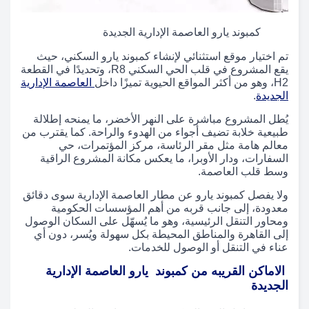
كمبوند يارو العاصمة الإدارية الجديدة
تم اختيار موقع استثنائي لإنشاء كمبوند يارو السكني، حيث
يقع المشروع في قلب الحي السكني R8، وتحديدًا في القطعة
H2، وهو من أكثر المواقع الحيوية تميزًا داخل
العاصمة الإدارية
الجديدة
.
يُطل المشروع مباشرة على النهر الأخضر، ما يمنحه إطلالة
طبيعية خلابة تضيف أجواء من الهدوء والراحة. كما يقترب من
معالم هامة مثل مقر الرئاسة، مركز المؤتمرات، حي
السفارات، ودار الأوبرا، ما يعكس مكانة المشروع الراقية
وسط قلب العاصمة.
ولا يفصل كمبوند يارو عن مطار العاصمة الإدارية سوى دقائق
معدودة، إلى جانب قربه من أهم المؤسسات الحكومية
ومحاور التنقل الرئيسية، وهو ما يُسهّل على السكان الوصول
إلى القاهرة والمناطق المحيطة بكل سهولة ويُسر، دون أي
عناء في التنقل أو الوصول للخدمات.
الاماكن القريبه من كمبوند يارو العاصمة الإدارية
الجديدة