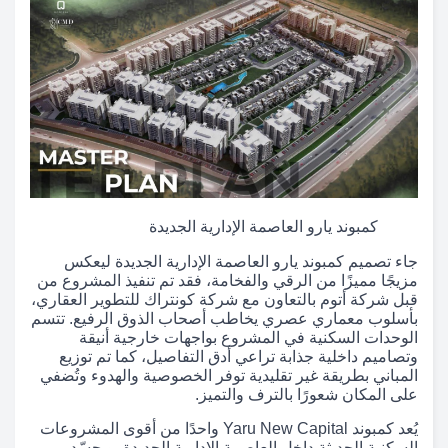
كمبوند يارو العاصمة الإدارية الجديدة
جاء تصميم كمبوند يارو العاصمة الإدارية الجديدة ليعكس
مزيجًا مميزًا من الرقي والفخامة، فقد تم تنفيذ المشروع من
قبل شركة أتوم بالتعاون مع شركة كونتراك للتطوير العقاري،
بأسلوب معماري عصري يخاطب أصحاب الذوق الرفيع. تتسم
الوحدات السكنية في المشروع بواجهات خارجية أنيقة
وتصاميم داخلية جذابة تراعي أدق التفاصيل، كما تم توزيع
المباني بطريقة غير تقليدية توفر الخصوصية والهدوء وتُضفي
على المكان شعورًا بالترف والتميز.
يُعد كمبوند Yaru New Capital واحدًا من أقوى المشروعات
السكنية الحديثة داخل العاصمة الإدارية الجديدة، ويجسّد