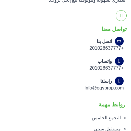
العقاري بسهولة وموثوقية مع إيجي بروب.
تواصل معنا
اتصل بنا
+201028637777
واتساب
+201028637777
راسلنا
Info@egyprop.com
روابط مهمة
التجمع الخامس
مستقبل سيتي