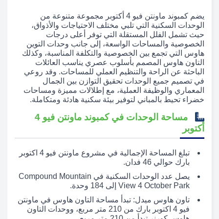
يضم كمبوند ماونتن فيو 4 أكتوبر مجموعة متنوعة من
الوحدات السكنية التي تلبي مختلف الاحتياجات والأذواق،
حيث تشمل الفلل المستقلة التي توفر أعلى درجات
الخصوصية والمساحات الواسعة، إلى جانب وحدات التوين
هاوس التي تجمع بين الخصوصية والتكلفة المناسبة، وكذلك
التاون هاوس المصمم بأسلوب عصري يناسب العائلات
الباحثة عن الراحة والتنظيم العملي للمساحات. وقد روعي
في تصميم جميع الوحدات تحقيق التوازن بين الجمال
المعماري والوظيفة العملية، مع إطلالات مميزة ومساحات
خضراء تحيط بالمباني لتوفير بيئة سكنية هادئة ومتكاملة.
مساحة الوحدات في كمبوند ماونتن فيو 4
أكتوبر
تبلغ المساحة الإجمالية في مشروع ماونتن فيو 4 اكتوبر
بارك حوالي 46 فدان.
يصل عدد الوحدات السكنية في Compound Mountain
View 4 October Park إلى 184 وحدة.
تاون هاوس ميدل: تبدأ مساحة التاون هاوس في ماونتن
فيو 4 اكتوبر بارك من 210 متر مربع، ووحدات التاون
هاوس كورنر تبدأ من 210 متر مربع.