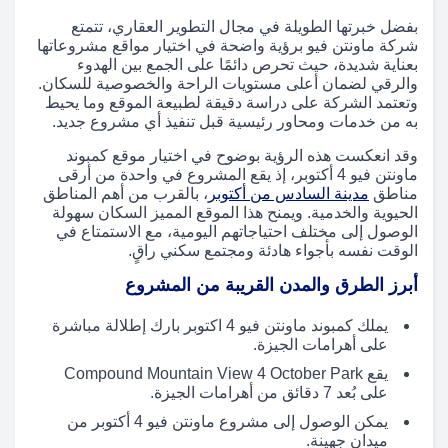
بفضل خبرتها الطويلة في مجال التطوير العقاري، تتمتع
شركة ماونتن فيو برؤية واضحة في اختيار مواقع مشروعاتها
بعناية شديدة، حيث تحرص دائمًا على الجمع بين الهدوء
والرقي لضمان أعلى مستويات الراحة والخصوصية للسكان.
وتعتمد الشركة على دراسة دقيقة لطبيعة الموقع وما يحيط
به من خدمات ومحاور رئيسية قبل تنفيذ أي مشروع جديد.
وقد انعكست هذه الرؤية بوضوح في اختيار موقع كمبوند
ماونتن فيو 4 أكتوبر، إذ يقع المشروع في واحدة من أرقى
مناطق
مدينة السادس من أكتوبر
، بالقرب من أهم المناطق
الحيوية والخدمية. ويمنح هذا الموقع المميز السكان سهولة
الوصول إلى مختلف احتياجاتهم اليومية، مع الاستمتاع في
الوقت نفسه بأجواء هادئة ومجتمع سكني راقٍ.
أبرز الطرق والمدن القريبة من المشروع
يملك كمبوند ماونتن فيو 4 اكتوبر بارك إطلالة مباشرة
على أهرامات الجيزة.
يقع Compound Mountain View 4 October Park
على بُعد 7 دقائق من أهرامات الجيزة.
يمكن الوصول إلى مشروع ماونتن فيو 4 أكتوبر من
ميدان جهينة.