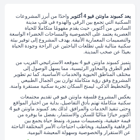
يعد كمبوند ماونتن فيو 4 أكتوبر
واحدًا من أبرز المشروعات
السكنية التي تجمع بين الرقي والهدوء في قلب مدينة
السادس من أكتوبر، حيث يقدم مفهومًا متكاملًا للحياة
العصرية يعتمد على الخصوصية والمساحات الخضراء الواسعة
والتصميمات المعمارية الأنيقة. يهدف المشروع إلى توفير بيئة
سكنية مثالية تلبي تطلعات الباحثين عن الراحة وجودة الحياة
بعيدًا عن صخب المدينة.
يتميز كمبوند ماونتن فيو 4 بموقعه الاستراتيجي القريب من
أهم الطرق والمحاور الرئيسية، مما يسهل الوصول إلى
مختلف المناطق الحيوية والخدمات الأساسية. كما تم تطوير
المشروع وفق رؤية متكاملة توازن بين الجمال الطبيعي
والتخطيط الذكي، ليمنح السكان تجربة سكنية مستقرة وآمنة.
يعكس المشروع فلسفة ماونتن فيو في تقديم مجتمعات
سكنية متكاملة تهتم بأدق التفاصيل، بداية من اختيار المواقع
وحتى تنفيذ الخدمات والمرافق. لذلك يعد كمبوند ماونتن فيو 4
أكتوبر خيارًا مثاليًا للسكن والاستثمار، بفضل ما يوفره من
قيمة حقيقية، وتصميمات مميزة، ونمط حياة يجمع بين
الرفاهية والعملية. ويخاطب احتياجات الأسر المختلفة الباحثة
عن الاستقرار والخصوصية وسهولة المعيشة اليومية.