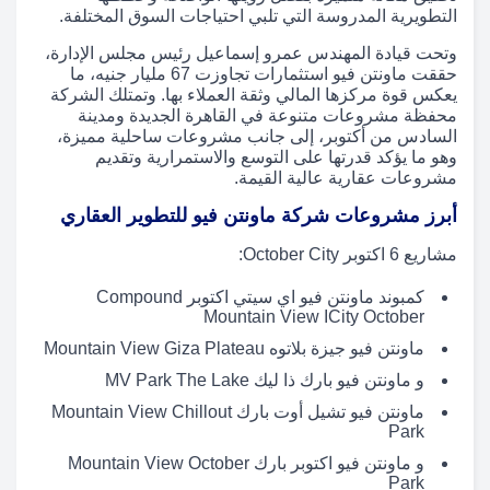
التطويرية المدروسة التي تلبي احتياجات السوق المختلفة.
وتحت قيادة المهندس عمرو إسماعيل رئيس مجلس الإدارة،
حققت ماونتن فيو استثمارات تجاوزت 67 مليار جنيه، ما
يعكس قوة مركزها المالي وثقة العملاء بها. وتمتلك الشركة
محفظة مشروعات متنوعة في القاهرة الجديدة ومدينة
السادس من أكتوبر، إلى جانب مشروعات ساحلية مميزة،
وهو ما يؤكد قدرتها على التوسع والاستمرارية وتقديم
مشروعات عقارية عالية القيمة.
أبرز مشروعات شركة ماونتن فيو للتطوير العقاري
مشاريع 6 اكتوبر October City:
كمبوند ماونتن فيو اي سيتي اكتوبر Compound
Mountain View ICity October‎
ماونتن فيو جيزة بلاتوه Mountain View Giza Plateau
و ماونتن فيو بارك ذا ليك MV Park The Lake
ماونتن فيو تشيل أوت بارك Mountain View Chillout
Park
و ماونتن فيو اكتوبر بارك Mountain View October
Park