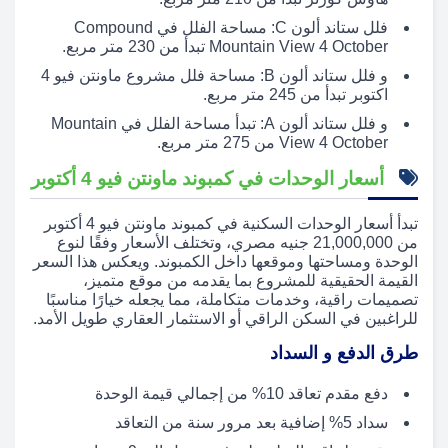
فلل ستاند ألون C: مساحة الفلل في Compound
Mountain View 4 October تبدأ من 230 متر مربع.
و فلل ستاند ألون B: مساحة فلل مشروع ماونتن فيو 4
اكتوبر تبدأ من 245 متر مربع.
و فلل ستاند ألون A: تبدأ مساحة الفلل في Mountain
View 4 October من 275 متر مربع.
أسعار الوحدات في كمبوند ماونتن فيو 4 أكتوبر
تبدأ أسعار الوحدات السكنية في كمبوند ماونتن فيو 4 أكتوبر
من 21,000,000 جنيه مصري، وتختلف الأسعار وفقًا لنوع
الوحدة ومساحتها وموقعها داخل الكمبوند. ويعكس هذا السعر
القيمة الحقيقية للمشروع بما يقدمه من موقع متميز،
تصميمات راقية، وخدمات متكاملة، مما يجعله خيارًا مناسبًا
للراغبين في السكن الراقي أو الاستثمار العقاري طويل الأمد.
طرق الدفع و السداد
دفع مقدم تعاقد 10% من إجمالي قيمة الوحدة
سداد 5% إضافية بعد مرور سنة من التعاقد