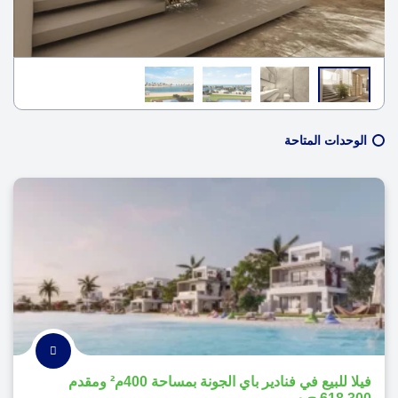
الوحدات المتاحة
فيلا للبيع في فنادير باي الجونة بمساحة 400م² ومقدم