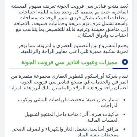
يُعيد منتجع فنادير سي فرونت الجونة تعريف مفهوم المعيشة
الفاخرة، حيث تم تصميم كل وحدة بعناية لتلبية احتياجات
وتطلعات العملاء بشكل فردي. تتميز الوحدات بمساحات
واسعة تشمل غرف نوم مريحة وحمامات فسيحة، بالإضافة
إلى مناطق معيشة وترفيه قابلة للتخصيص بما يتناسب مع
احتياجات وأذواق السكان.
يجمع المشروع بين التصميم العصري والمرونة، مما يوفر
تجربة سكنية مميزة تلبي أعلى معايير الراحة والرفاهية.
مميزات وعيوب فنادير سي فرونت الجونة
تقدم شركة أوراسكوم للتطوير العقاري مجموعة متميزة من
المرافق والخدمات في منتجع فنادير سي فرونت الجونة
لضمان راحة ورفاهية النزلاء والمقيمين. إليك أبرز هذه المزايا:
مسارات رياضية: مخصصة لرياضات المشي وركوب
الدراجات.
ماكينات صرف آلي: متاحة داخل المنتجع لتسهيل
العمليات المالية.
مرافق أساسية: تشمل الغاز والكهرباء والصرف الصحي
ومحطات تنقية المياه.