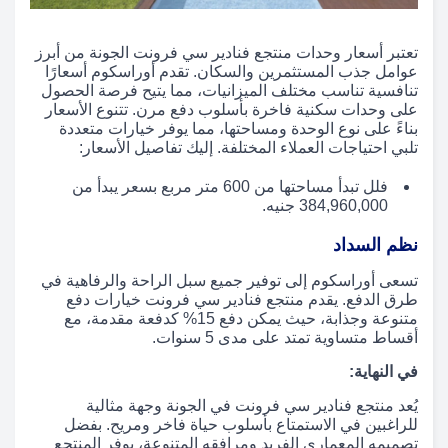
تعتبر أسعار وحدات منتجع فنادير سي فرونت الجونة من أبرز
عوامل جذب المستثمرين والسكان. تقدم أوراسكوم أسعارًا
تنافسية تناسب مختلف الميزانيات، مما يتيح فرصة الحصول
على وحدات سكنية فاخرة بأسلوب دفع مرن. تتنوع الأسعار
بناءً على نوع الوحدة ومساحتها، مما يوفر خيارات متعددة
تلبي احتياجات العملاء المختلفة. إليك تفاصيل الأسعار:
فلل تبدأ مساحتها من 600 متر مربع بسعر يبدأ من
384,960,000 جنيه.
نظم السداد
تسعى أوراسكوم إلى توفير جميع سبل الراحة والرفاهية في
طرق الدفع. يقدم منتجع فنادير سي فرونت خيارات دفع
متنوعة وجذابة، حيث يمكن دفع 15% كدفعة مقدمة، مع
أقساط متساوية تمتد على مدى 5 سنوات.
في النهاية:
يُعد منتجع فنادير سي فرونت في الجونة وجهة مثالية
للراغبين في الاستمتاع بأسلوب حياة فاخر ومريح. بفضل
تصميمه المعماري الفريد ومرافقه المتنوعة، يوفر المنتجع