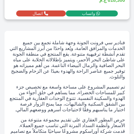
618,300 ج.م
واتساب
اتصال
فنادير سي فرونت الجونة وجهة شاملة تجمع بين جميع
الخدمات والمرافق العامة، ويُعد واحدًا من أبرز المشاريع التي
تقدم أنشطة ترفيهية متنوعة. يقع المنتجع في منطقة الجونة
على شاطئ البحر الأحمر، ويتميز بإطلالاته الخلابة على مياه
البحر الصافية والرمال البيضاء الناعمة. من أهم مميزاته هو
توفير جميع عناصر الراحة والهدوء بعيدًا عن الزحام والضجيج
والتلوث.
تم تصميم المشروع على مساحة واسعة مع تخصيص جزء
كبير للمساحات الخضراء، مما يساهم في خلق أجواء من
الهدوء والسكينة النفسية. تتنوع الوحدات العقارية في المنتجع
بين الشقق السكنية والشاليهات، مما يمنح الزوار فرصة
اختيار ما يناسبهم وفقًا لاحتياجات أسرهم ووضعهم المالي.
حرص المطور العقاري على تقديم مجموعة متنوعة من
الأسعار وأنظمة السداد المرنة التي تناسب جميع العملاء.
قدمت شركة أوراسكوم مشروعًا سياحيًا متكاملاً مع تصاميم