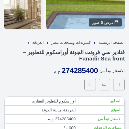
عرض 6 صور
›
›
›
الصفحة الرئيسية
كمبوندات ومنتجعات مصر
الغردقة
فنادير سي فرونت الجونة أوراسكوم للتطوير –
Fanadir Sea front
274285400
الاسعار تبدأ من
ج.م
المطور
أوراسكوم للتطوير العقاري
الموقع
الغردقة
مدينة الجونة
الاسعار تبدأ من
274285400 ج.م
مساحات الوحدات
600 م²