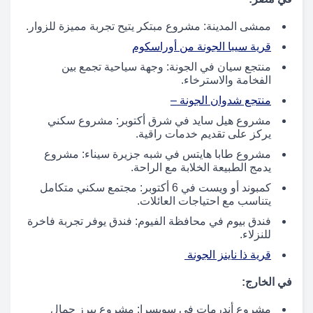
ممشى المدينة: مشروع مبتكر يتيح تجربة مميزة للزوار.
قرية سيبا الجونة من أوراسكوم
منتجع سيان في الجونة: وجهة سياحية تجمع بين
الفخامة والاسترخاء.
منتجع شدوان الجونة –
مشروع هيل سايد في شرق أكتوبر: مشروع سكني
يركز على تقديم خدمات راقية.
مشروع طابا هايتس في شبه جزيرة سيناء: مشروع
يدمج الطبيعة الخلابة مع الراحة.
كمبوند أو ويست في 6 أكتوبر: مجتمع سكني متكامل
يتناسب مع احتياجات العائلات.
فندق بيوم في محافظة الفيوم: فندق يوفر تجربة فاخرة
للنزلاء.
قرية ذا ناينز الجونة
في الخارج:
مشروع أندرمات في سويسرا: مشروع يبرز جمال