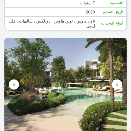
التقسيط
7 سنوات
تاريخ التسليم
2028
تاون هاوس
,
توين هاوس
,
دوبلكس
,
شاليهات
,
فلل
أنواع الوحدات
للبيع
,