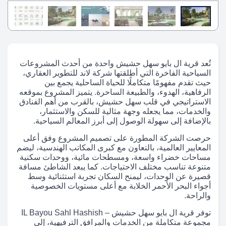
تُعد قرية ال بايو سهل حشيش واحدة من أحدث المشروعات
السياحية الفاخرة التي أطلقتها شركة لاند للتطوير العقاري،
حيث تقدم مفهومًا متكاملًا للحياة الساحلية يجمع بين
الرفاهية، الهدوء، والطبيعة الساحرة. يتميز المشروع بموقعه
الاستراتيجي في قلب سهل حشيش، بالقرب من أهم الفنادق
والخدمات، مما يجعله وجهة مثالية للسكن والاستثمار،
بالإضافة إلى سهولة الوصول إلى أبرز المعالم السياحية.
حرصت الشركة المطورة على تصميم المشروع وفق أعلى
المعايير العالمية، بالتعاون مع كبرى المكاتب الهندسية، ليضم
مساحات خضراء واسعة، ومسطحات مائية، ووحدات سكنية
متنوعة تناسب مختلف الاحتياجات. كما يبعد الشاطئ مسافة
قصيرة عن الوحدات، ليمنح السكان تجربة استثنائية وسط
أجواء البحر الأحمر الخلابة مع أعلى مستويات الخصوصية
والراحة.
توفر قرية ال بايو سهل حشيش – IL Bayou Sahl Hashish
مجموعة متكاملة من الخدمات والمرافق الترفيهية، إلى