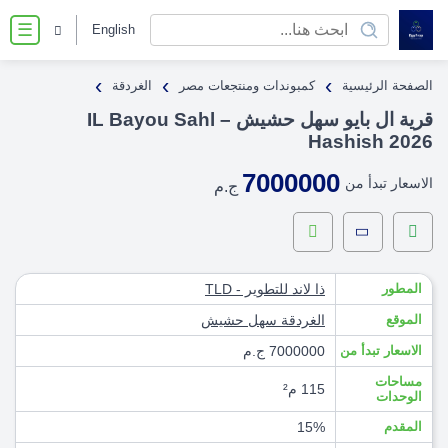
English
☰
›
›
›
الصفحة الرئيسية
كمبوندات ومنتجعات مصر
الغردقة
قرية ال بايو سهل حشيش – IL Bayou Sahl
Hashish 2026
7000000
الاسعار تبدأ من
ج.م
المطور
ذا لاند للتطوير - TLD
الموقع
الغردقة
سهل حشيش
الاسعار تبدأ من
7000000 ج.م
مساحات
115 م²
الوحدات
المقدم
15%