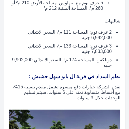
5 غرف نوم مع بنتهاوس: مساحة الأرض 210 م² أو
260 م²، المساحة المبنية 212 م²
شاليهات
2 غرف نوم: المساحة 111 م²، السعر الابتدائي
6,942,000 جنيه
3 غرف نوم: المساحة 133 م²، السعر الابتدائي
7,833,000 جنيه
دوبلكس: المساحة 174 م²، السعر الابتدائي 9,902,000
جنيه
نظم السداد في قرية ال بايو سهل حشيش :
تقدم الشركة خيارات دفع ميسرة تشمل مقدم بنسبة 15%،
مع أقساط متساوية تمتد على 6 سنوات. سيتم تسليم
الوحدات خلال 3 سنوات.