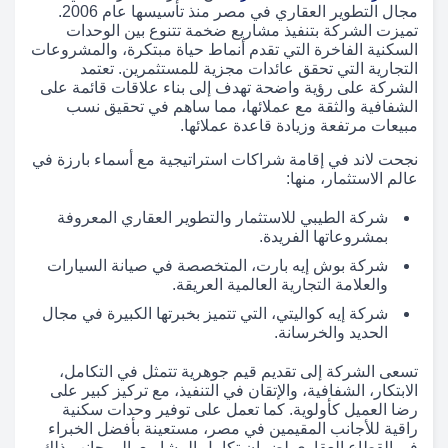
مجال التطوير العقاري في مصر منذ تأسيسها عام 2006.
تميزت الشركة بتنفيذ مشاريع ضخمة تتنوع بين الوحدات
السكنية الفاخرة التي تقدم أنماط حياة مبتكرة، والمشروعات
التجارية التي تحقق عائدات مجزية للمستثمرين. تعتمد
الشركة على رؤية واضحة تهدف إلى بناء علاقات قائمة على
الشفافية والثقة مع عملائها، مما ساهم في تحقيق نسب
مبيعات مرتفعة وزيادة قاعدة عملائها.
نجحت لاند في إقامة شراكات استراتيجية مع أسماء بارزة في
عالم الاستثمار، منها:
شركة الطيبي للاستثمار والتطوير العقاري المعروفة
بمشروعاتها الفريدة.
شركة بوش إيه بارت، المتخصصة في صيانة السيارات
والعلامة التجارية العالمية العريقة.
شركة إيه كواليتي، التي تتميز بخبرتها الكبيرة في مجال
الحديد والخرسانة.
تسعى الشركة إلى تقديم قيم جوهرية تتمثل في التكامل،
الابتكار، الشفافية، والإتقان في التنفيذ، مع تركيز كبير على
رضا العميل كأولوية. كما تعمل على توفير وحدات سكنية
راقية للأجانب المقيمين في مصر، مستعينة بأفضل الخبراء
في القطاع العقاري لضمان تكامل المشاريع. إلى جانب ذلك،