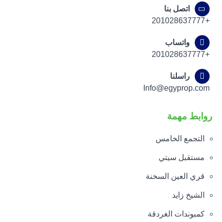
اتصل بنا
+201028637777
واتساب
+201028637777
راسلنا
Info@egyprop.com
روابط مهمة
التجمع الخامس
مستقبل سيتي
قري العين السخنة
الشيخ زايد
كمبوندات الغردقة