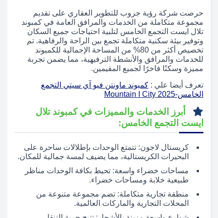
حرصت شركة رؤية جروب للتطوير العقاري على تقديم
مجموعة متكاملة من الخدمات والمرافق العامة في كمبوند
تلال ايست التجمع الخامس لتلبية احتياجات جميع السكان
وتوفير بيئة سكنية متكاملة تجمع بين الراحة والرفاهية. تم
تخصيص أكثر من 80% من المساحة الإجمالية للكمبوند
للخدمات والمرافق والأنشطة الترفيهية، مما يضمن تجربة
مميزة وسكنًا فاخرًا لجميع المقيمين.
تعرف أيضا علي :
كمبوند ماونتن فيو آي سيتي التجمع
الخامس-Mountain I City 2025
أبرز الخدمات والمميزات في كمبوند تلال
ايست التجمع الخامس:
كريستال لاجون: تتمتع الوحدات بإطلالات ساحرة على
البحيرات الكريستالية، مما يضيف لمسة جمالية للمكان.
مساحات خضراء واسعة: تحيط بكافة الوحدات مناظر
طبيعية خلابة ومساحات خضراء.
منطقة تجارية متكاملة: تضم مجموعة متنوعة من
المحلات التجارية والماركات العالمية.
شوارع واسعة مزينة بالأشجار: تتيح حرية التنقل