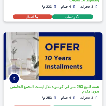
وتقسيط 10 سنوات
3 حجرات
4 حمام
223 م²
واتساب
اتصال
شقة للبيع 253 متر في كومبوند تلال ايست التجمع الخامس
بدون مقدم
3 حجرات
4 حمام
253 م²