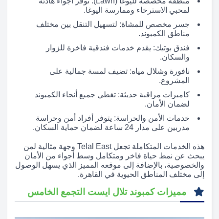
منطقة مخصصة لليوغا (Lawn): توفر أجواء هادئة
لمحبي الاسترخاء وممارسة اليوغا.
جسر مخصص للمشاة: لتسهيل التنقل بين مختلف
مناطق الكمبوند.
فندق بوتيك: يقدم خدمات فندقية فاخرة للزوار
والسكان.
نافورة وشلال مياه: تضيف لمسة جمالية على
المشروع.
كاميرات مراقبة حديثة: تغطي جميع أنحاء الكمبوند
لضمان الأمان.
خدمات الأمن والحراسة: يتوفر أفراد أمن وحراسة
مدربين على مدار 24 ساعة لضمان حماية السكان.
هذه الخدمات المتكاملة تجعل Telal East وجهة مثالية لمن
يبحث عن نمط حياة فاخر ومتكامل وسط أجواء من الأمان
والخصوصية، بالإضافة إلى موقعه المميز الذي يسهل الوصول
إلى مختلف المناطق الحيوية في القاهرة.
مميزات كمبوند تلال ايست التجمع الخامس