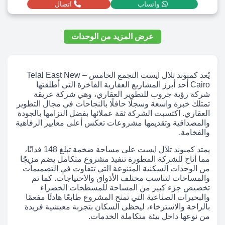
واتساب
اتصال
عرض المزيد من الوحدات
يُعد كمبوند تلال ايست التجمع الخامس – Telal East New
Cairo أحد أبرز المشاريع العقارية الفاخرة التي أطلقتها
شركة رؤية جروب للتطوير العقاري، وهي شركة عريقة
تمتلك خبرة واسعة وسجلًا حافلًا بالنجاحات في مجال التطوير
العقاري. اكتسبت الشركة ثقة عملائها بفضل التزامها بالجودة
والمصداقية وتقديمها مشروعات تعكس أعلى معايير الرفاهية
والفخامة.
يمتد كمبوند تلال ايست على مساحة ضخمة تبلغ 148 فدانًا،
مما أتاح للشركة المطورة تنفيذ مشروع متكامل يضم مزيجًا
من الوحدات السكنية المتنوعة التي تتفاوت في التصميمات
والمساحات لتناسب مختلف الأذواق والاحتياجات. كما تم
تخصيص جزء كبير من المساحة للمسطحات الخضراء
والبحيرات الصناعية التي تمنح المشروع طابعًا هادئًا مفعمًا
بالراحة والاسترخاء، ليحظى السكان بتجربة معيشية فريدة
من نوعها داخل بيئة متكاملة الخدمات.