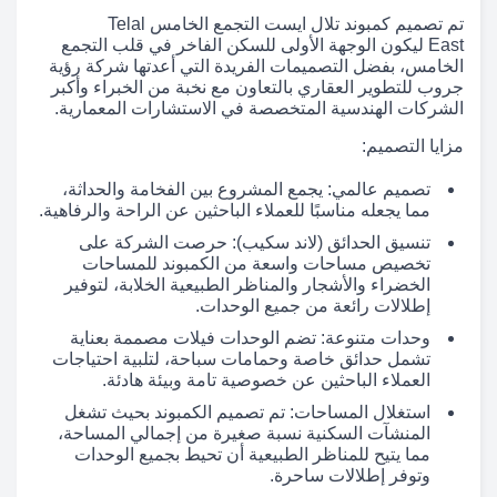
تم تصميم كمبوند تلال ايست التجمع الخامس Telal
East ليكون الوجهة الأولى للسكن الفاخر في قلب التجمع
الخامس، بفضل التصميمات الفريدة التي أعدتها شركة رؤية
جروب للتطوير العقاري بالتعاون مع نخبة من الخبراء وأكبر
الشركات الهندسية المتخصصة في الاستشارات المعمارية.
مزايا التصميم:
تصميم عالمي: يجمع المشروع بين الفخامة والحداثة،
مما يجعله مناسبًا للعملاء الباحثين عن الراحة والرفاهية.
تنسيق الحدائق (لاند سكيب): حرصت الشركة على
تخصيص مساحات واسعة من الكمبوند للمساحات
الخضراء والأشجار والمناظر الطبيعية الخلابة، لتوفير
إطلالات رائعة من جميع الوحدات.
وحدات متنوعة: تضم الوحدات فيلات مصممة بعناية
تشمل حدائق خاصة وحمامات سباحة، لتلبية احتياجات
العملاء الباحثين عن خصوصية تامة وبيئة هادئة.
استغلال المساحات: تم تصميم الكمبوند بحيث تشغل
المنشآت السكنية نسبة صغيرة من إجمالي المساحة،
مما يتيح للمناظر الطبيعية أن تحيط بجميع الوحدات
وتوفر إطلالات ساحرة.