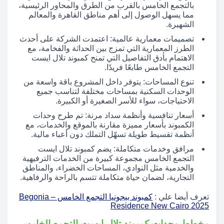
بالتجمع الخامس بالقرب من الطرق والمحاور الرئيسية،
مما يسهل الوصول إلى أهم مناطق القاهرة والمعالم
الشهيرة.
تصميمات معمارية عالمية: اعتمدت الشركة على أحدث
الطرز المعمارية التي تمزج بين الحداثة والفخامة، مع
الاهتمام بأدق التفاصيل التي تمنح كمبوند تلال ايست
التجمع الخامس طابعًا فريدًا.
تنوع المساحات: يتوفر داخل المشروع باقة واسعة من
الوحدات السكنية بمساحات مختلفة لتناسب جميع
الاحتياجات، سواء للأسر الصغيرة أو الكبيرة.
أسعار تنافسية وأنظمة سداد مرنة: تم طرح وحدات
الكمبوند بأسعار مميزة مقارنة بالموقع والخدمات، مع
أنظمة تقسيط طويلة تسهّل التملك دون أعباء مالية.
مرافق وخدمات متكاملة: يضم كمبوند تلال ايست
التجمع الخامس مجموعة كبيرة من الخدمات الترفيهية
والخدمية مثل النوادي، المساحات الخضراء، والمناطق
التجارية، لضمان حياة متكاملة تتسم بالراحة والرفاهية.
تعرف أيضا علي :
كمبوند بيجونيا التجمع الخامس – Begonia
Residence New Cairo 2025
مخطط وحدات كمبوند تلال ايست التجمع الخامس