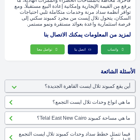
فاخرة، محاطة بالمساحات الخضراء والممرات الهادئة، ما
يرفع من القيمة الإيجارية وإمكانية إعادة البيع مستقبلًا. ومع
توافر أنظمة سداد مرنة وخدمات متكاملة تلبي احتياجات
السكان، يتحول تلال إيست من مجرد كمبوند سكني إلى
فرصة استثمارية واعدة بعوائد مستقرة ونمو مستمر.
لمزيد من المعلومات يمكنك الاتصال بنا
واتساب
اتصل بنا
تواصل معنا
الأسئلة الشائعة
أين يقع كمبوند تلال ايست القاهرة الجديدة؟
ما هي انواع وحدات تلال ايست التجمع؟
ما هي مساحة كمبوند Telal East New Cairo؟
فيما تتمثل خطط سداد وحدات كمبوند تلال ايست التجمع
الخامس؟