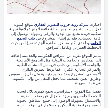
اختارت
شركة رؤية جروب للتطوير العقاري
موقع كمبوند
تلال ايست التجمع الخامس بعناية فائقة لتمنح عملاءها تجربة
سكنية فريدة تجمع بين الهدوء والرقي وسهولة الوصول إلى
كافة الخدمات. فقد تم إنشاء المشروع في
قلب التجمع
الخامس
، إحدى أكثر مناطق القاهرة الجديدة تميزًا من حيث
التخطيط العمراني وتكامل المرافق.
يتميز الموقع بقربه من المرافق الحكومية والخدمية، إضافة
إلى المدارس والجامعات الدولية مثل الجامعة الأمريكية
والجامعة الألمانية، إلى جانب قربه من المنشآت الطبية
والمراكز التجارية الكبرى. كما يربط الطريق الدائري
الأوسطي المشروع بعدة محاور رئيسية مثل طريق السويس
وطريق العين السخنة، مما يجعل التنقل من وإلى الكمبوند
في غاية السهولة.
بفضل هذا الموقع الاستراتيجي، يجمع كمبوند تلال ايست
التجمع الخامس بين ميزة الانعزال عن صخب المدينة
والاستمتاع بـسهولة الوصول إلى جميع المناطق الحيوية،
ليصبح وجهة مثالية للسكن والاستثمار في الوقت نفسه.