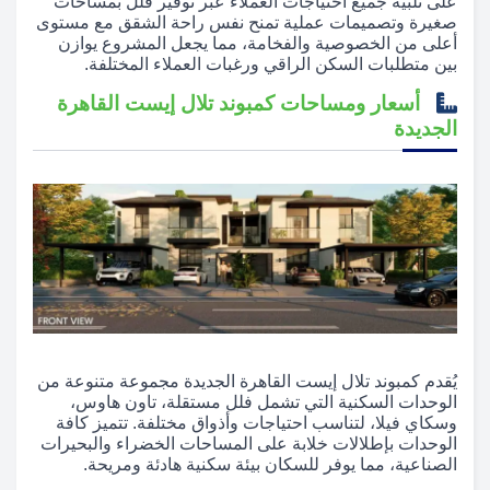
على تلبية جميع احتياجات العملاء عبر توفير فلل بمساحات
صغيرة وتصميمات عملية تمنح نفس راحة الشقق مع مستوى
أعلى من الخصوصية والفخامة، مما يجعل المشروع يوازن
بين متطلبات السكن الراقي ورغبات العملاء المختلفة.
أسعار ومساحات كمبوند تلال إيست القاهرة
الجديدة
يُقدم كمبوند تلال إيست القاهرة الجديدة مجموعة متنوعة من
الوحدات السكنية التي تشمل فلل مستقلة، تاون هاوس،
وسكاي فيلا، لتناسب احتياجات وأذواق مختلفة. تتميز كافة
الوحدات بإطلالات خلابة على المساحات الخضراء والبحيرات
الصناعية، مما يوفر للسكان بيئة سكنية هادئة ومريحة.