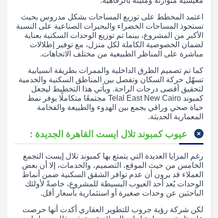
معيشية متوازنة ومليئة بالرفاهية.
اعتمد المخطط على توزيع المساحات بشكل مدروس بحيث
تستحوذ المساحات الخضراء والبحيرات الصناعية على النسبة
الأكبر من المشروع، بينما تم توزيع الوحدات السكنية بعناية
لضمان الخصوصية الكاملة لكل منزل، مع توفير إطلالات
مباشرة على المناظر الطبيعية من مختلف الاتجاهات.
كما تم تصميم الطرق الداخلية والممرات بطريقة انسيابية
تسهّل حركة السكان وتفصل بين المناطق السكنية والخدمية
لتحقيق أقصى درجات الراحة. ويأتي هذا التخطيط ليجعل
كمبوند Telal East New Cairo مجتمعًا متكاملًا يوفر نمط
حياة صحي وراقي يجمع بين الهدوء والطبيعة والفخامة
المعمارية الحديثة.
عيوب كمبوند تلال ايست القاهرة الجديدة :
رغم المزايا العديدة التي يتمتع بها كمبوند تلال إيست التجمع
الخامس من حيث الموقع، التصميم، والخدمات، إلا أن بعض
العملاء قد يرون أن عدم توافر الشقق السكنية ضمن أنماط
الوحدات يُعد أحد العيوب البسيطة للمشروع، خاصةً لأولئك
الباحثين عن وحدات صغيرة أو استثمارية بأسعار أقل.
لكن شركة رؤية جروب للتطوير العقاري أكدت أنها حرصت