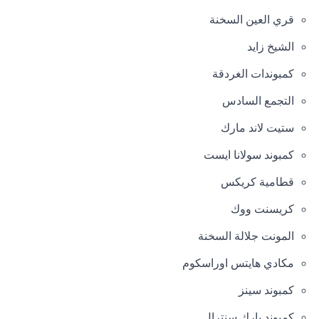
قري العين السخنة
الشيخ زايد
كمبوندات الغردقة
التجمع السادس
ستيت لاند مارك
كمبوند سولانا ايست
قطامية كريكس
كريسنت ووك
المونت جلالة السخنة
مكادي هايتس اوراسكوم
كمبوند سينز
كمبوند بارك سنترال