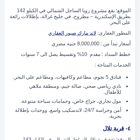
الموقع: يقع مشروع زويا الساحل الشمالي في الكيلو 142
بطريق الإسكندرية – مطروح، في خليج غزالة، بإطلالات رائعة
على البحر.
المطور العقارى:
لاند مارك صبور العقاري
أسعار تبدأ من : 8,000,000 جنيه مصري
خطط السداد : مقدم 10% وتقسيط يصل الى 7 سنوات
الخدمات المتاحة :
فنادق 5 نجوم، مطاعم وكافيهات، ومطاعم على البحر.
نادي رياضي صحي، صالة جيم، ومنطقة ملاهي
للأطفال.
مول تجاري، جراج خاص، وحمامات سباحة متنوعة.
أمن وحراسة 24/7، لاندسكيب واسع، ووحدات بإطلالة
بحرية.
٤-
قرية تلال
الموقع: تقع قرية تلال الساحل الشمالي في الكيلو 143