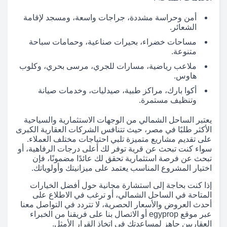
أمن وحراسة مشددة، جراجات واسعة، ومسجد لإقامة
الشعائر.
مساحات خضراء، بحيرات صناعية، وحمامات سباحة
متنوعة.
ملاعب رياضية، مسارات للجري، مرسى بحري، وكلوب
هاوس.
أكوا بارك، مراكز طبية، صيدليات، وخدمات صيانة
وتنظيف مستمرة.
يعتبر الساحل الشمالي من الوجهات الاستثمارية والسياحية
الأكثر طلبًا في مصر، حيث تتنافس الشركات العقارية الكبرى
على تقديم مشاريع متميزة تلبي احتياجات مختلف العملاء.
سواء كنت تبحث عن قرية توفر لك أعلى درجات الرفاهية، أو
تبحث عن فرصة استثمارية تحقق لك عائدًا مضمونًا، فإن
اختيار المشروع المناسب يعتمد على ميزانيتك وأولوياتك.
إذا كنت بحاجة إلى استشارة مجانية حول أفضل الخيارات
المتاحة في الساحل الشمالي، أو ترغب في الاطلاع على
أحدث العروض والأسعار الحصرية، لا تتردد في التواصل معنا
عبر موقع egyprop أو الاتصال بنا على فريقنا من الخبراء
العقاريين جاهز لمساعدتك في اتخاذ القرار الأمثل.