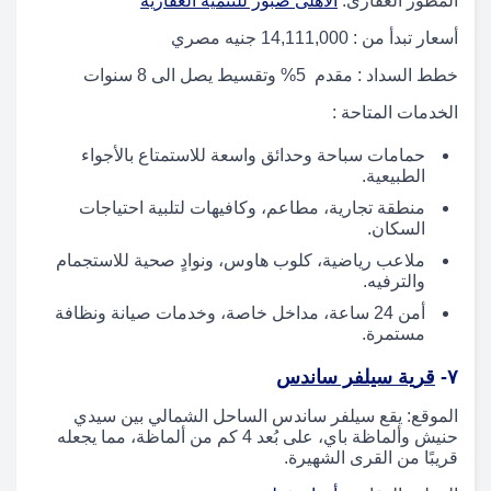
المطور العقارى:
الأهلى صبور للتنمية العقارية
أسعار تبدأ من : 14,111,000 جنيه مصري
خطط السداد : مقدم 5% وتقسيط يصل الى 8 سنوات
الخدمات المتاحة :
حمامات سباحة وحدائق واسعة للاستمتاع بالأجواء
الطبيعية.
منطقة تجارية، مطاعم، وكافيهات لتلبية احتياجات
السكان.
ملاعب رياضية، كلوب هاوس، ونوادٍ صحية للاستجمام
والترفيه.
أمن 24 ساعة، مداخل خاصة، وخدمات صيانة ونظافة
مستمرة.
٧-
قرية سيلفر ساندس
الموقع: يقع سيلفر ساندس الساحل الشمالي بين سيدي
حنيش وألماظة باي، على بُعد 4 كم من ألماظة، مما يجعله
قريبًا من القرى الشهيرة.