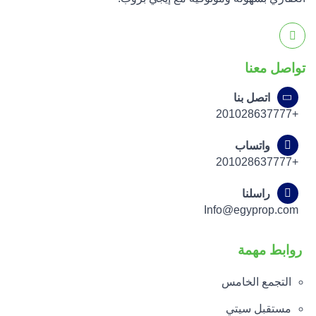
تواصل معنا
اتصل بنا
+201028637777
واتساب
+201028637777
راسلنا
Info@egyprop.com
روابط مهمة
التجمع الخامس
مستقبل سيتي