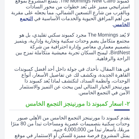
كمبوند The Mornings New Cairo. يتمتع المشروع بموقع
استراتيجي مميز على بُعد خطوات من محور السادات
وبالقرب من شارع التسعين الشمالي، مما يجعله على مقربة
من أهم المرافق الحيوية والخدمات الأساسية في
التجمع
الخامس
.
لا يُعد The Mornings مجرد كمبوند سكني تقليدي، بل هو
مجتمع متكامل يضم وحدات سكنية وتجارية وإدارية، ويتميز
بتصميم معماري معاصر وإدارة احترافية من شركة
BirdNest، ليمنح السكان تجربة معيشية متكاملة تمزج بين
الراحة والرفاهية.
في هذا المقال، نأخذك في جولة داخل أحد أفضل كمبوندات
القاهرة الجديدة، ونكشف لك عن تفاصيل الأسعار، أنواع
الوحدات، وأنظمة السداد، لتكتشف لماذا يُعد كمبوند ذا
مورنينجز الخيار المثالي لمن يبحث عن التميز والاستثمار
الآمن في التجمع الخامس.
۲- اسعار كمبوند ذا مورنينجز التجمع الخامس
يقدم كمبوند ذا مورنينجز التجمع الخامس من الأهلي صبور
وحدات سكنية بتصميمات عصرية ومساحات تبدأ من 80 مترًا
مربعًا، بأسعار تبدأ من 4,000,000 جنيه.
يمثل المشروع فرصة مميزة للسكن أو الاستثمار في موقع