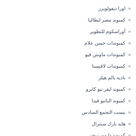
اورا ديفولوبرز
كمبوند مصر ايطاليا
أوراسكوم للتطوير
كمبوندات حسن علام
كمبوندات ماونتن فيو
كمبوندات لافيستا
باديه بالم هيلز
كمبوند ايفر نيو كايرو
كمبوند الباتيو فيدا
نيست التجمع السادس
هايد بارك سنترال
كمبوند ذا مورنينجز