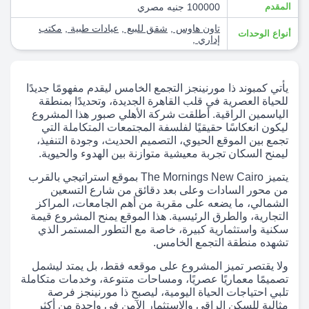
المقدم
100000 جنيه مصري
تاون هاوس
,
شقق للبيع
,
عيادات طبية
,
مكتب
أنواع الوحدات
إداري
,
يأتي كمبوند ذا مورنينجز التجمع الخامس ليقدم مفهومًا جديدًا
للحياة العصرية في قلب القاهرة الجديدة، وتحديدًا بمنطقة
الياسمين الراقية. أطلقت شركة الأهلي صبور هذا المشروع
ليكون انعكاسًا حقيقيًا لفلسفة المجتمعات المتكاملة التي
تجمع بين الموقع الحيوي، التصميم الحديث، وجودة التنفيذ،
ليمنح السكان تجربة معيشية متوازنة بين الهدوء والحيوية.
يتميز The Mornings New Cairo بموقع استراتيجي بالقرب
من محور السادات وعلى بعد دقائق من شارع التسعين
الشمالي، ما يضعه على مقربة من أهم الجامعات، المراكز
التجارية، والطرق الرئيسية. هذا الموقع يمنح المشروع قيمة
سكنية واستثمارية كبيرة، خاصة مع التطور المستمر الذي
تشهده منطقة التجمع الخامس.
ولا يقتصر تميز المشروع على موقعه فقط، بل يمتد ليشمل
تصميمًا معماريًا عصريًا، ومساحات متنوعة، وخدمات متكاملة
تلبي احتياجات الحياة اليومية، ليصبح ذا مورنينجز فرصة
مثالية للسكن الراقي والاستثمار الآمن في واحدة من أكثر