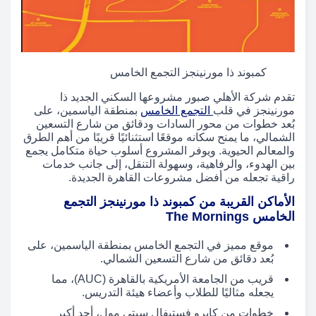
كمبوند ذا مورنينجز التجمع الخامس
تقدم شركة الأهلي صبور مشروعها السكني الجديد ذا
مورنينجز في قلب
التجمع الخامس
بمنطقة الياسمين، على
بُعد خطوات من محور السادات ودقائق من شارع التسعين
الشمالي، ما يمنح سكانه موقعًا استثنائيًا قريبًا من أهم الطرق
والمعالم الحيوية. ويوفر المشروع أسلوب حياة متكامل يجمع
بين الهدوء، والرفاهية، وسهولة التنقل، إلى جانب خدمات
راقية تجعله من أفضل مشروعات القاهرة الجديدة.
الأماكن القريبة من كمبوند ذا مورنينجز التجمع
الخامس The Mornings
موقع مميز في التجمع الخامس بمنطقة الياسمين، على
بُعد دقائق من شارع التسعين الشمالي.
قريب من الجامعة الأمريكية بالقاهرة (AUC)، مما
يجعله مثاليًا للطلاب وأعضاء هيئة التدريس.
خطوات من كايرو فستيفال سيتي مول، أحد أكبر