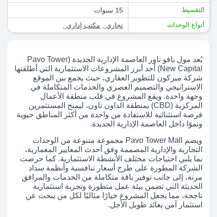
التقسيط
15 سنوات
أنواع الوحدات
تجاري
,
مكتب إداري
,
يُعد مول بافو تاور العاصمة الإدارية الجديدة (Pavo Tower
New Capital) أحد أبرز المشروعات الاستثمارية التي أطلقتها
شركة ميركون للتطوير العقاري، حيث يجمع بين الموقع
الاستراتيجي والتصميم العصري والخدمات المتكاملة في
وجهة واحدة. ويقع المشروع في قلب منطقة الأعمال
المركزية (CBD) بمنطقة الداون تاون، ليمنح المستثمرين
فرصة استثنائية للاستفادة من واحدة من أكثر المناطق حيوية
ونموًا داخل العاصمة الإدارية الجديدة.
ويضم Pavo Tower Mall مجموعة متنوعة من الوحدات
التجارية والإدارية المصممة وفق أحدث المعايير المعمارية،
بما يلبي احتياجات مختلف الأنشطة الاستثمارية. كما حرصت
الشركة المطورة على طرح أسعار تنافسية وأنظمة سداد
مرنة، إلى جانب توفير باقة متكاملة من الخدمات والمرافق
الحديثة التي تضمن بيئة عمل متطورة وتجربة استثمارية
ناجحة، مما يجعل المشروع خيارًا مثاليًا لكل من يبحث عن
استثمار آمن بعائد طويل الأجل.