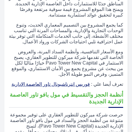
المناطق جذبًا للاستثمارات داخل العاصمة الإدارية الجديدة.
ويمنح هذا الموقع المشروع قيمة سوقية مرتفعة وفرصًا
كبيرة لتحقيق عوائد استثمارية مستدامة.
كما يجمع المشروع بين التصميم المعماري الحديث، وتنوع
الوحدات التجارية والإدارية، والمساحات المرنة التي تناسب
مختلف الأنشطة، إلى جانب الخدمات المتكاملة التي توفر بيئة
عمل احترافية تلبي احتياجات الشركات ورواد الأعمال.
ومع الأسعار التنافسية، وأنظمة السداد المرنة، والعروض
الخاصة التي تقدمها شركة ميركون للتطوير العقاري، يصبح
الاستثمار في Pavo Tower New Capital خيارًا مثاليًا لكل
من يبحث عن مشروع يجمع بين الأمان الاستثماري، والموقع
المتميز، وفرص النمو طويلة الأجل.
تعرف أيضا علي :
فوربس إنترناشيونال تاور العاصمة الإدارية
أنظمة الحجز والتقسيط في مول بافو تاور العاصمة
الإدارية الجديدة
حرصت شركة ميركون للتطوير العقاري على توفير مجموعة
متنوعة من أنظمة الحجز والسداد في مول بافو تاور العاصمة
الإدارية الجديدة (Pavo Tower New Capital)، لتمنح
المستثمرين مرونة أكبر في امتلاك وحداتهم، مع أقل مقدم