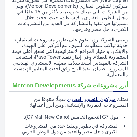
New Capital) أحد المشروعات المميزة التي تطورها شركة
ميركون للتطوير العقاري (Mercon Developments)، وهي
من الشركات التي تمتلك خبرة تمتد لأكثر من 15 عامًا في
مجال التطوير العقاري والإنشاءات، حيث نجحت خلال
مسيرتها في تنفيذ والمشاركة في العديد من المشروعات
الكبرى داخل مصر وخارجها.
وتتبنى الشركة رؤية تقوم على تطوير مشروعات استثمارية
حديثة تواكب متطلبات السوق، مع التركيز على الجودة،
والابتكار، واختيار المواقع الاستراتيجية التي تحقق أعلى قيمة
استثمارية للعملاء. وفي إطار تنفيذ Pavo Tower، استعانت
الشركة بالمهندس أسعد سلامة بصفته الاستشاري الهندسي
للمشروع، لضمان تنفيذ البرج وفق أحدث المعايير الهندسية
والمعمارية.
أبرز مشروعات شركة Mercon Developments
تمتلك
ميركون للتطوير العقاري
سجلًا متنوعًا من
المشروعات العقارية والإنشائية، ومن أبرز أعمالها:
مول G7 التجمع الخامس (G7 Mall New Cairo).
المشاركة في تطوير وتنفيذ عدد من المشروعات
الكبرى داخل مصر والعديد من دول الوطن العربي.