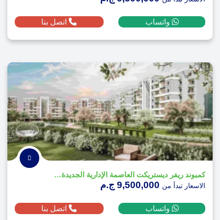
واتساب
اتصل بنا
كمبوند ريفر ديستريكت العاصمة الإدارية الجديدة - River District
9,500,000 ج.م
الاسعار تبدأ من
واتساب
اتصل بنا