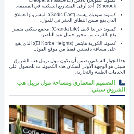
كمبوند كليوباترا بالاس (Cleopatra Palace El
Shorouk): أحد أرقى المشاريع السكنية في المنطقة.
كمبوند سوديك إيست (Sodic East): المشروع العملاق
الذي يقع ضمن النطاق الجغرافي للمول.
كمبوند جراندا لايف (Granda Life): مجمع سكني متميز
يقع بالقرب من محور جمال عبد الناصر.
كمبوند الكوربة هايتس (El Korba Heights): الذي يقع
على مسافة دقيقتين فقط من موقع المول.
هذا الجوار السكني يضمن أن يكون مول تريبل هب الشروق
سيتي هو الوجهة الأولى لسكان هذه الكمبوندات للحصول على
الخدمات الطبية والتجارية.
التصميم المعماري ومساحة مول تريبل هب
الشروق سيتي: