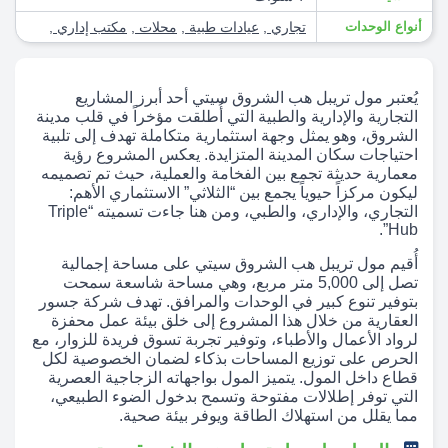
أنواع الوحدات
تجاري
,
عيادات طبية
,
محلات
,
مكتب إداري
,
يُعتبر مول تريبل هب الشروق سيتي أحد أبرز المشاريع
التجارية والإدارية والطبية التي أُطلقت مؤخراً في قلب مدينة
الشروق، وهو يمثل وجهة استثمارية متكاملة تهدف إلى تلبية
احتياجات سكان المدينة المتزايدة. يعكس المشروع رؤية
معمارية حديثة تجمع بين الفخامة والعملية، حيث تم تصميمه
ليكون مركزاً حيوياً يجمع بين “الثلاثي” الاستثماري الأهم:
التجاري، والإداري، والطبي، ومن هنا جاءت تسميته “Triple
Hub”.
أُقيم مول تريبل هب الشروق سيتي على مساحة إجمالية
تصل إلى 5,000 متر مربع، وهي مساحة شاسعة سمحت
بتوفير تنوع كبير في الوحدات والمرافق. تهدف شركة جسور
العقارية من خلال هذا المشروع إلى خلق بيئة عمل محفزة
لرواد الأعمال والأطباء، وتوفير تجربة تسوق فريدة للزوار، مع
الحرص على توزيع المساحات بذكاء لضمان الخصوصية لكل
قطاع داخل المول. يتميز المول بواجهاته الزجاجية العصرية
التي توفر إطلالات مفتوحة وتسمح بدخول الضوء الطبيعي،
مما يقلل من استهلاك الطاقة ويوفر بيئة صحية.