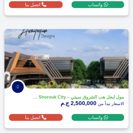
واتساب
اتصل بنا
مول ايجل هب الشروق سيتي – Mall Eagle Hub Shorouk City
2,500,000 ج.م
الاسعار تبدأ من
واتساب
اتصل بنا