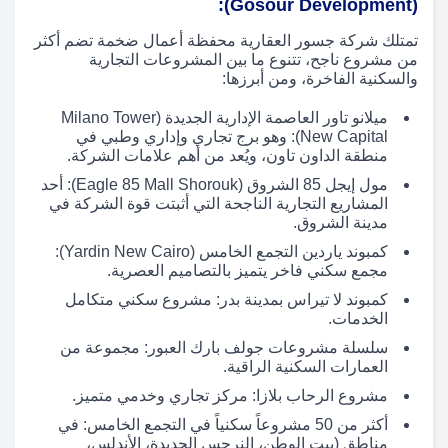
(Gosour Development):
تمتلك شركة جسور العقارية محفظة أعمال ضخمة تضم أكثر
من مشروع ناجح، تتنوع ما بين المشروعات التجارية
والسكنية الفاخرة، ومن أبرزها:
ميلانو تاور العاصمة الإدارية الجديدة (Milano Tower
New Capital): وهو برج تجاري وإداري وطبي في
منطقة الداون تاون، ويُعد من أهم علامات الشركة.
مول إيجل 85 الشروق (Eagle 85 Mall Shorouk): أحد
المشاريع التجارية الناجحة التي أثبتت قوة الشركة في
مدينة الشروق.
كمبوند ياردين التجمع الخامس (Yardin New Cairo):
مجمع سكني فاخر يتميز بالتصاميم العصرية.
كمبوند لا تيراس بمدينة بدر: مشروع سكني متكامل
الخدمات.
سلسلة مشروعات جولف بارك العبور: مجموعة من
العمارات السكنية الراقية.
مشروع الرحاب بلازا: مركز تجاري وخدمي متميز.
أكثر من 50 مشروعاً سكنياً في التجمع الخامس: في
مناطق (بيت الوطن، النرجس الجديدة، الأندلس،