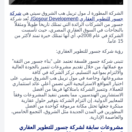
الشركة المطورة لـ مول تريبل هب الشروق سيتي هي
شركة
جسور للتطوير العقاري (Gosour Development)
.
تُعد شركة
جسور من الشركات الرائدة التي تمتلك تاريخاً طويلاً ومثقلاً
بالنجاحات في السوق العقاري المصري، حيث تأسست
الشركة في عام 2008م، أي أنها تمتلك خبرة تمتد لأكثر من
15 عاماً.
رؤية شركة جسور للتطوير العقاري:
تتبنى شركة جسور فلسفة تعتمد على “بناء جسور من الثقة”
مع عملائها، من خلال تقديم مشروعات تتميز بالجودة العالية
والالتزام بمواعيد التسليم. تركز الشركة في كافة
مشروعاتها، وخاصة في مول تريبل هب الشروق سيتي، على
اختيار المواقع الاستراتيجية التي تضمن أعلى عائد استثماري
للعملاء. وتتميز الشركة بامتلاكها فريقاً من أفضل
الاستشاريين الهندسيين، مما يضمن تنفيذ المشروعات وفقاً
للمعايير الدولية. إن التزام الشركة بتوفير حلول عقارية
مبتكرة جعلها تحتل مكانة مرموقة كواحدة من أفضل
المطورين في المدن الجديدة مثل الشروق، التجمع الخامس،
والعاصمة الإدارية.
مشروعات سابقة لشركة جسور للتطوير العقاري