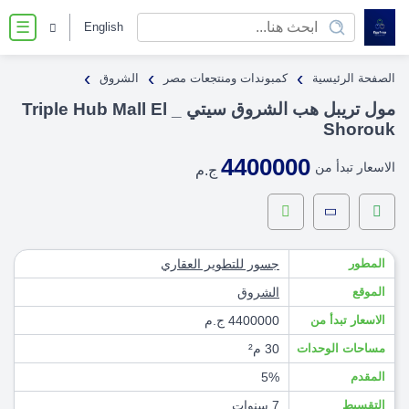
English
☰
›
›
›
الصفحة الرئيسية
كمبوندات ومنتجعات مصر
الشروق
مول تريبل هب الشروق سيتي _ Triple Hub Mall El
Shorouk
4400000
الاسعار تبدأ من
ج.م
المطور
جسور للتطوير العقاري
الموقع
الشروق
الاسعار تبدأ من
4400000 ج.م
مساحات الوحدات
30 م²
المقدم
5%
التقسيط
7 سنوات