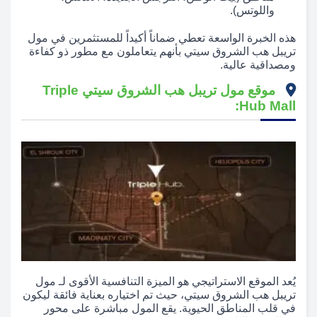
واللوتس).
هذه الخبرة الواسعة تعطي ضماناً أكيداً للمستثمرين في مول
تريبل هب الشروق سيتي بأنهم يتعاملون مع مطور ذو كفاءة
ومصداقية عالية.
موقع مول تريبل هب الشروق سيتي Triple
Hub Mall:
يُعد الموقع الاستراتيجي هو الميزة التنافسية الأقوى لـ مول
تريبل هب الشروق سيتي، حيث تم اختياره بعناية فائقة ليكون
في قلب المناطق الحيوية. يقع المول مباشرة على محور