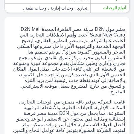
أنواع الوحدات
تجاري
,
وحدات إدارية
,
وحدات طبية
,
يعتبر مول D2N مدينة مصر القاهرة الجديدة D2N Mall
Sarai New Cairo أحدث وأهم الانطلاقات التجارية التي
أعلنت عنها شركة مدينة مصر للتطوير العقاري، ليصبح
الوجهة الخدمية والترفيهية الأبرز داخل مشروعها السكني
الفاخر والمشهور “كمبوند سراي”. لم يتم تصميم هذا
المشروع ليكون مجرد مركز تسوق تقليدي، بل هو مجمع
تجاري وإداري وطبي متكامل يقدم مجموعة كبيرة ومتنوعة
من الأنشطة التي تلبي كافة الاحتياجات. يمثل المول المكان
الخدمي الأول الذي يقصده كل من يتواجد داخل الكمبوند،
بالإضافة إلى كونه نقطة جذب رئيسية لمن يريد التنزه
والتسوق من خارج المشروع بفضل موقعه الاستراتيجي
المفتوح.
قامت الشركة بتوفير باقة متميزة من الوحدات التجارية،
المكاتب الإدارية، العيادات الطبية، والأنشطة الترفيهية
المتنوعة، مما يجعل من مول D2N مدينة مصر فرصة
استثنائية ومثالية لمن يبحثون عن الاستثمار الواعد وتحقيق
أفضل العوائد الاستثمارية خلال أسرع وقت ممكن. وقد
اهتمت الشركة المطورة بتوفير كافة عوامل النجاح والتميز،