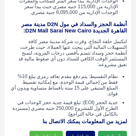
الوحدات الإدارية: يبدأ سعر المتر للمكاتب والمقرات
الإدارية من 115,000 جنيه مصري.حيث يبدأ سعر
الوحدات الإداريه من 6,095,000 جنية مصري.
أنظمة الحجز والسداد في مول D2N مدينة مصر
القاهرة الجديدة D2N Mall Sarai New Cairo:
لتكتمل حلقة النجاح، وفرت شركة مدينة مصر كافة
التسهيلات المالية التي يبحث عنها العملاء، حيث طرحت
أنظمة حجز وسداد تتسم بأقصى درجات المرونة، لتمنح
المستثمر الوقت الكافي للسداد دون أي ضغوط مالية قد
تعيق مشروعه:
نظام التقسيط: يتم دفع مقدم تعاقد رمزي يبلغ 10%
فقط من إجمالي قيمة الوحدة، مع إمكانية تقسيط
المبلغ المتبقي على 15 سنة بأقساط متساوية وبدون أي
فوائد.
جدية الحجز (EOI): تبلغ قيمة جدية حجز الوحدات في
الطرح الأول للمشروع 250,000 جنيه مصري (مستردة
بالكامل في حالة التراجع).
لمزيد من المعلومات يمكنك الاتصال بنا
واتساب
اتصل بنا
تواصل معنا