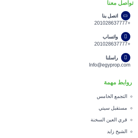
تواصل معنا
اتصل بنا
+201028637777
واتساب
+201028637777
راسلنا
Info@egyprop.com
روابط مهمة
التجمع الخامس
مستقبل سيتي
قري العين السخنة
الشيخ زايد