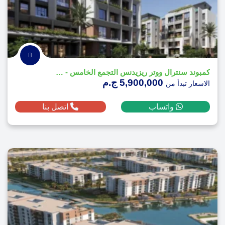
كمبوند سنترال ووتر ريزيدنس التجمع الخامس - Central Water Residences
5,900,000 ج.م
الاسعار تبدأ من
واتساب
اتصل بنا