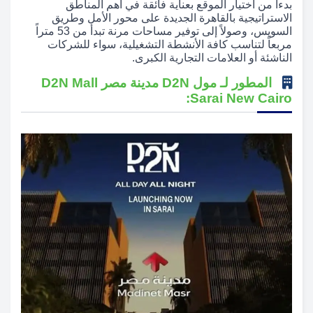
بدءاً من اختيار الموقع بعناية فائقة في أهم المناطق
الاستراتيجية بالقاهرة الجديدة على محور الأمل وطريق
السويس، وصولاً إلى توفير مساحات مرنة تبدأ من 53 متراً
مربعاً لتناسب كافة الأنشطة التشغيلية، سواء للشركات
الناشئة أو العلامات التجارية الكبرى.
المطور لـ مول D2N مدينة مصر D2N Mall
Sarai New Cairo: