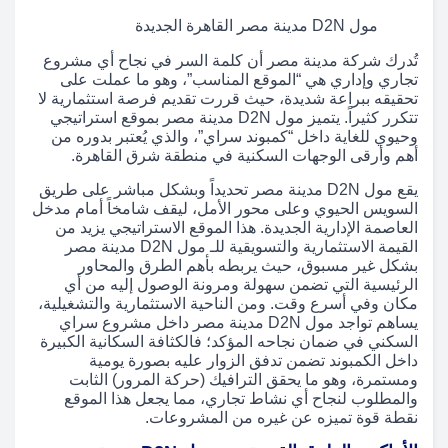
مول D2N مدينة مصر القاهرة الجديدة
تُدرك شركة مدينة مصر أن كلمة السر في نجاح أي مشروع
تجاري وإداري هي “الموقع المناسب”، وهو ما عملت على
تحقيقه ببراعة شديدة، حيث قررت تقديم فرصة استثمارية لا
تتكرر كثيراً. يتميز مول D2N مدينة مصر بموقع استراتيجي
وحيوي للغاية داخل “كمبوند سراي”، والذي يُعتبر بدوره من
أهم وأرقى الوجهات السكنية في منطقة شرق القاهرة.
يقع مول D2N مدينة مصر تحديداً وبشكل مباشر على طريق
السويس الحيوي وعلى محور الأمل، ليقف شامخاً أمام مدخل
العاصمة الإدارية الجديدة. هذا الموقع الاستراتيجي يزيد من
القيمة الاستثمارية والتسويقية للـ مول D2N مدينة مصر
بشكل غير مسبوق، حيث يربطه بأهم الطرق والمحاور
الرئيسية التي تضمن سهولة ومرونة الوصول إليه من أي
مكان وفي أسرع وقت. ومن الناحية الاستثمارية والتشغيلية،
يساهم تواجد مول D2N مدينة مصر داخل مشروع سراي
السكني في ضمان نجاحه المؤكد؛ فالكثافة السكانية الكبيرة
داخل الكمبوند تضمن تدفق الزوار عليه بصورة يومية
ومستمرة، وهو ما يحقق الترافيك (حركة المرور) الثابت
والمطلوب لنجاح أي نشاط تجاري، مما يجعل هذا الموقع
نقطة قوة تميزه عن غيره من المشروعات.