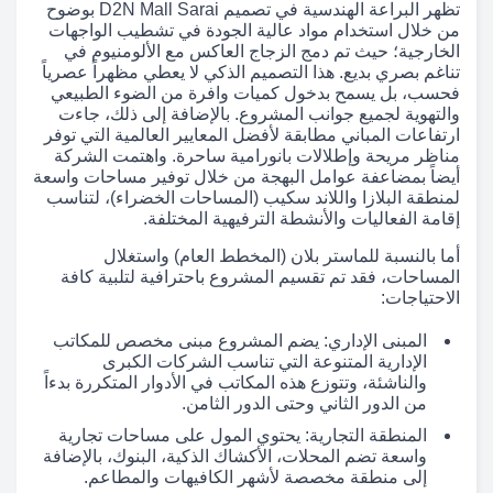
تظهر البراعة الهندسية في تصميم D2N Mall Sarai بوضوح
من خلال استخدام مواد عالية الجودة في تشطيب الواجهات
الخارجية؛ حيث تم دمج الزجاج العاكس مع الألومنيوم في
تناغم بصري بديع. هذا التصميم الذكي لا يعطي مظهراً عصرياً
فحسب، بل يسمح بدخول كميات وافرة من الضوء الطبيعي
والتهوية لجميع جوانب المشروع. بالإضافة إلى ذلك، جاءت
ارتفاعات المباني مطابقة لأفضل المعايير العالمية التي توفر
مناظر مريحة وإطلالات بانورامية ساحرة. واهتمت الشركة
أيضاً بمضاعفة عوامل البهجة من خلال توفير مساحات واسعة
لمنطقة البلازا واللاند سكيب (المساحات الخضراء)، لتناسب
إقامة الفعاليات والأنشطة الترفيهية المختلفة.
أما بالنسبة للماستر بلان (المخطط العام) واستغلال
المساحات، فقد تم تقسيم المشروع باحترافية لتلبية كافة
الاحتياجات:
المبنى الإداري: يضم المشروع مبنى مخصص للمكاتب
الإدارية المتنوعة التي تناسب الشركات الكبرى
والناشئة، وتتوزع هذه المكاتب في الأدوار المتكررة بدءاً
من الدور الثاني وحتى الدور الثامن.
المنطقة التجارية: يحتوي المول على مساحات تجارية
واسعة تضم المحلات، الأكشاك الذكية، البنوك، بالإضافة
إلى منطقة مخصصة لأشهر الكافيهات والمطاعم.