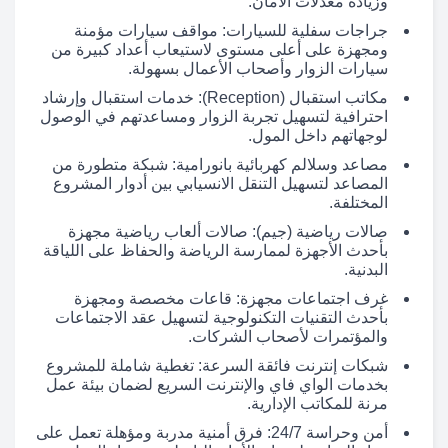
وزيادة معدلات الأمان.
جراجات سفلية للسيارات: مواقف سيارات مؤمنة
ومجهزة على أعلى مستوى لاستيعاب أعداد كبيرة من
سيارات الزوار وأصحاب الأعمال بسهولة.
مكاتب استقبال (Reception): خدمات استقبال وإرشاد
احترافية لتسهيل تجربة الزوار ومساعدتهم في الوصول
لوجهاتهم داخل المول.
مصاعد وسلالم كهربائية بانورامية: شبكة متطورة من
المصاعد لتسهيل التنقل الانسيابي بين أدوار المشروع
المختلفة.
صالات رياضية (جيم): صالات ألعاب رياضية مجهزة
بأحدث الأجهزة لممارسة الرياضة والحفاظ على اللياقة
البدنية.
غرف اجتماعات مجهزة: قاعات مخصصة ومجهزة
بأحدث التقنيات التكنولوجية لتسهيل عقد الاجتماعات
والمؤتمرات لأصحاب الشركات.
شبكات إنترنت فائقة السرعة: تغطية شاملة للمشروع
بخدمات الواي فاي والإنترنت السريع لضمان بيئة عمل
مرنة للمكاتب الإدارية.
أمن وحراسة 24/7: فرق أمنية مدربة ومؤهلة تعمل على