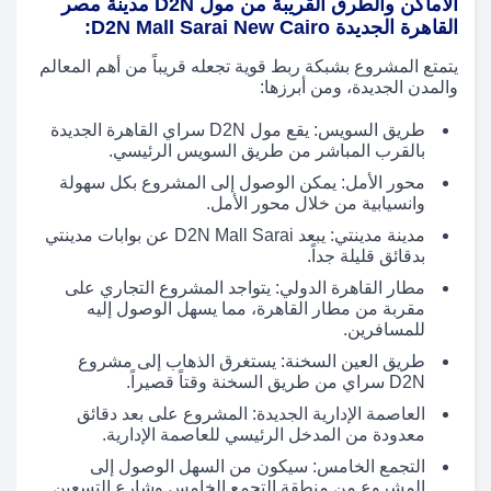
الأماكن والطرق القريبة من مول D2N مدينة مصر
القاهرة الجديدة D2N Mall Sarai New Cairo:
يتمتع المشروع بشبكة ربط قوية تجعله قريباً من أهم المعالم
والمدن الجديدة، ومن أبرزها:
طريق السويس: يقع مول D2N سراي القاهرة الجديدة
بالقرب المباشر من طريق السويس الرئيسي.
محور الأمل: يمكن الوصول إلى المشروع بكل سهولة
وانسيابية من خلال محور الأمل.
مدينة مدينتي: يبعد D2N Mall Sarai عن بوابات مدينتي
بدقائق قليلة جداً.
مطار القاهرة الدولي: يتواجد المشروع التجاري على
مقربة من مطار القاهرة، مما يسهل الوصول إليه
للمسافرين.
طريق العين السخنة: يستغرق الذهاب إلى مشروع
D2N سراي من طريق السخنة وقتاً قصيراً.
العاصمة الإدارية الجديدة: المشروع على بعد دقائق
معدودة من المدخل الرئيسي للعاصمة الإدارية.
التجمع الخامس: سيكون من السهل الوصول إلى
المشروع من منطقة التجمع الخامس وشارع التسعين.