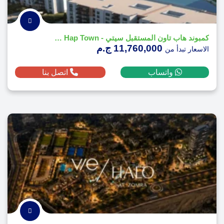
كمبوند هاب تاون المستقبل سيتي - Compound Hap Town
11,760,000 ج.م
الاسعار تبدأ من
واتساب
اتصل بنا