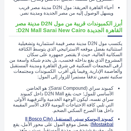
أحياء القاهرة العريقة: مول D2N مدينة مصر قريب
ويسهل الوصول إليه من مصر الجديدة ومدينة نصر.
أبرز الكمبوندات قريبة من مول D2N مدينة مصر
القاهرة الجديدة D2N Mall Sarai New Cairo:
يكتسب مول D2N مدينة مصر قيمة استثمارية وتشغيلية
استثنائية بفضل موقعه الاستراتيجي الذي يتوسط الكثافة
السكانية العالية، حيث لا يقتصر جمهوره على سكان
المشروع الذي يقع بداخله فحسب، بل يخدم شبكة واسعة من
أرقى المجمعات السكنية في شرق القاهرة ومدينة المستقبل
والعاصمة الإدارية. وفيما يلي أقرب الكمبوندات ومجتمعات
سكنية تضمن تدفقاً مستمراً للزوار إلى المول:
كمبوند سراي (Sarai Compound): هو الحاضن
الأساسي للمول؛ حيث يقع D2N Mall داخل كمبوند
سراي نفسه، ليكون الوجهة الخدمية والترفيهية الأولى
التي تلبي كافة الاحتياجات اليومية لآلاف الأسر المقيمة
داخل هذا الصرح السكني الضخم.
كمبوند البوسكو سيتي المستقبل (Il Bosco City
Mostakbal)
: بفضل موقع المول على محور الأمل، يقع
على مقربة شديدة من مدينة المستقبل سيتي، ويُعد