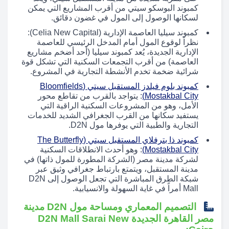
كمبوند البوسكو سيتي من أقرب المشاريع التي يمكن
لسكانها الوصول إلى المول في غضون دقائق.
كمبوند سيليا العاصمة الإدارية (Celia New Capital):
نظراً لوقوع المول أمام المدخل الرئيسي للعاصمة
الإدارية الجديدة، يُعد كمبوند سيليا (أحد أضخم مشاريع
العاصمة) من أقرب التجمعات السكنية التي تشكل قوة
شرائية ضخمة تخدم الأنشطة التجارية في المشروع.
كمبوند بلوم فيلدز المستقبل سيتي (Bloomfields
Mostakbal City)
: يتواجد بالقرب من تقاطع محور
الأمل، وهو من المشروعات السكنية الراقية التي
يستفيد سكانها من القرب الجغرافي الشديد للخدمات
التجارية والطبية التي يوفرها مول D2N.
كمبوند ذا بترفلاي المستقبل سيتي (The Butterfly
Mostakbal City)
: وهو أحدث الانطلاقات السكنية
لشركة مدينة مصر (الشركة المطورة للمول ذاتها) في
مدينة المستقبل، ويتمتع بارتباط جغرافي وثيق عبر
شبكة الطرق المباشرة التي تجعل الوصول إلى D2N
Mall أمراً في غاية السهولة والانسيابية.
التصميم المعماري ومساحة مول D2N مدينة
مصر القاهرة الجديدة D2N Mall Sarai New