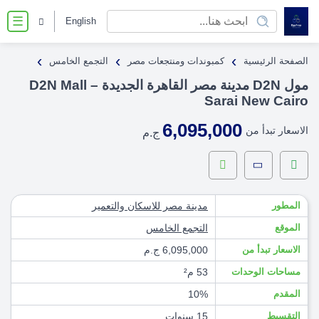
English
☰
›
›
›
الصفحة الرئيسية
كمبوندات ومنتجعات مصر
التجمع الخامس
مول D2N مدينة مصر القاهرة الجديدة – D2N Mall
Sarai New Cairo
6,095,000
الاسعار تبدأ من
ج.م
المطور
مدينة مصر للاسكان والتعمير
الموقع
التجمع الخامس
الاسعار تبدأ من
6,095,000 ج.م
مساحات الوحدات
53 م²
المقدم
10%
التقسيط
15 سنوات