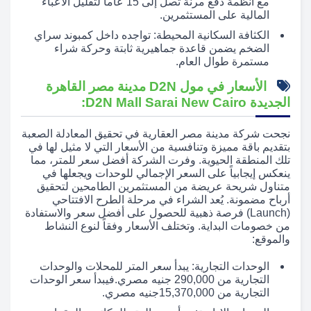
مع أنظمة دفع مرنة تصل إلى 15 عاماً لتقليل الأعباء
المالية على المستثمرين.
الكثافة السكانية المحيطة: تواجده داخل كمبوند سراي
الضخم يضمن قاعدة جماهيرية ثابتة وحركة شراء
مستمرة طوال العام.
الأسعار في مول D2N مدينة مصر القاهرة
الجديدة D2N Mall Sarai New Cairo:
نجحت شركة مدينة مصر العقارية في تحقيق المعادلة الصعبة
بتقديم باقة مميزة وتنافسية من الأسعار التي لا مثيل لها في
تلك المنطقة الحيوية. وفرت الشركة أفضل سعر للمتر، مما
ينعكس إيجابياً على السعر الإجمالي للوحدات ويجعلها في
متناول شريحة عريضة من المستثمرين الطامحين لتحقيق
أرباح مضمونة. يُعد الشراء في مرحلة الطرح الافتتاحي
(Launch) فرصة ذهبية للحصول على أفضل سعر والاستفادة
من خصومات البداية. وتختلف الأسعار وفقاً لنوع النشاط
والموقع:
الوحدات التجارية: يبدأ سعر المتر للمحلات والوحدات
التجارية من 290,000 جنيه مصري.فيبدأ سعر الوحدات
التجارية من 15,370,000جنيه مصري.