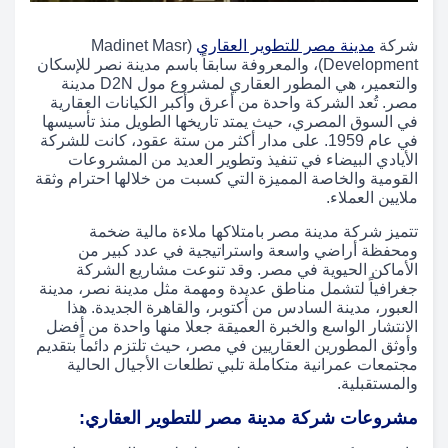
شركة
مدينة مصر للتطوير العقاري
(Madinet Masr
Development)، والمعروفة سابقاً باسم مدينة نصر للإسكان
والتعمير، هي المطور العقاري لمشروع مول D2N مدينة
مصر. تُعد الشركة واحدة من أعرق وأكبر الكيانات العقارية
في السوق المصري، حيث يمتد تاريخها الطويل منذ تأسيسها
في عام 1959. على مدار أكثر من ستة عقود، كانت للشركة
الأيادي البيضاء في تنفيذ وتطوير العديد من المشروعات
القومية والخاصة المميزة التي كسبت من خلالها احترام وثقة
ملايين العملاء.
تتميز شركة مدينة مصر بامتلاكها ملاءة مالية ضخمة
ومحفظة أراضي واسعة واستراتيجية في عدد كبير من
الأماكن الحيوية في مصر. وقد تنوعت مشاريع الشركة
جغرافياً لتشمل مناطق عديدة ومهمة مثل مدينة نصر، مدينة
العبور، مدينة السادس من أكتوبر، والقاهرة الجديدة. هذا
الانتشار الواسع والخبرة العميقة جعلا منها واحدة من أفضل
وأوثق المطورين العقاريين في مصر، حيث تلتزم دائماً بتقديم
مجتمعات عمرانية متكاملة تلبي تطلعات الأجيال الحالية
والمستقبلية.
مشروعات شركة مدينة مصر للتطوير العقاري: