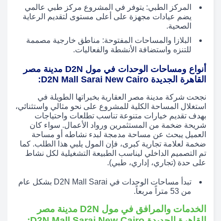
المركز الطبي: يتوفر في المشروع مركز طبي عالمي
يضم عيادات مجهزة على أعلى مستوى لتقديم الرعاية
الصحية.
البلازا والمساحات المفتوحة: مناطق خارجية مصممة
للتنزه واستضافة الأنشطة والفعاليات.
أنواع ومساحات الوحدات في مول D2N مدينة مصر
القاهرة الجديدة D2N Mall Sarai New Cairo:
نجحت شركة مدينة مصر العقارية بخبراتها الطويلة في
استغلال المساحة الكلية للمشروع على نحو مثالي واستثنائي،
بهدف تقديم خيارات متنوعة تناسب تطلعات واحتياجات
شريحة ضخمة من المستثمرين ورواد الأعمال. سواء كان
العميل يبحث عن مساحة مدمجة لبدء نشاطه أو مساحة
ضخمة لعلامة تجارية كبرى، فإن المول يلبي هذا الطلب. كما
تم التصميم الداخلي ليناسب الطبيعة التشغيلية لكل نشاط
على حدة (تجاري، إداري، طبي).
تبدأ مساحات الوحدات في D2N Mall Sarai بشكل عام
من 53 متراً مربعاً.
الخدمات والمرافق في مول D2N مدينة مصر
القاهرة الجديدة D2N Mall Sarai New Cairo: