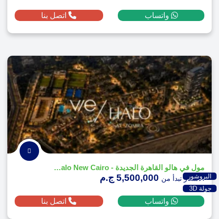
واتساب
اتصل بنا
مول في هالو القاهرة الجديدة - Vie Halo New Cairo
البروشور
5,500,000 ج.م
الاسعار تبدأ من
جولة 3D
واتساب
اتصل بنا