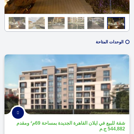
الوحدات المتاحة
شقة للبيع في ايلان القاهرة الجديدة بمساحة 69م² ومقدم
544,882 ج.م