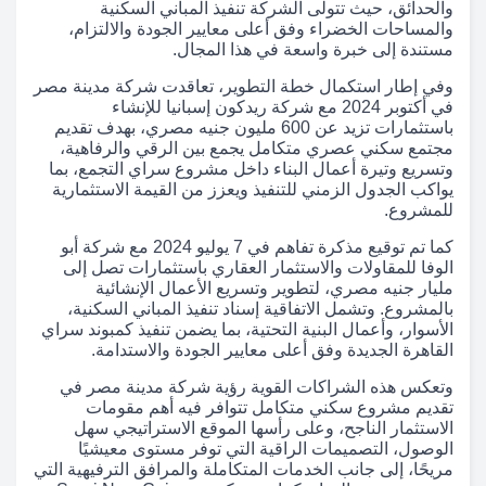
والحدائق، حيث تتولى الشركة تنفيذ المباني السكنية
والمساحات الخضراء وفق أعلى معايير الجودة والالتزام،
مستندة إلى خبرة واسعة في هذا المجال.
وفي إطار استكمال خطة التطوير، تعاقدت شركة مدينة مصر
في أكتوبر 2024 مع شركة ريدكون إسبانيا للإنشاء
باستثمارات تزيد عن 600 مليون جنيه مصري، بهدف تقديم
مجتمع سكني عصري متكامل يجمع بين الرقي والرفاهية،
وتسريع وتيرة أعمال البناء داخل مشروع سراي التجمع، بما
يواكب الجدول الزمني للتنفيذ ويعزز من القيمة الاستثمارية
للمشروع.
كما تم توقيع مذكرة تفاهم في 7 يوليو 2024 مع شركة أبو
الوفا للمقاولات والاستثمار العقاري باستثمارات تصل إلى
مليار جنيه مصري، لتطوير وتسريع الأعمال الإنشائية
بالمشروع. وتشمل الاتفاقية إسناد تنفيذ المباني السكنية،
الأسوار، وأعمال البنية التحتية، بما يضمن تنفيذ كمبوند سراي
القاهرة الجديدة وفق أعلى معايير الجودة والاستدامة.
وتعكس هذه الشراكات القوية رؤية شركة مدينة مصر في
تقديم مشروع سكني متكامل تتوافر فيه أهم مقومات
الاستثمار الناجح، وعلى رأسها الموقع الاستراتيجي سهل
الوصول، التصميمات الراقية التي توفر مستوى معيشيًا
مريحًا، إلى جانب الخدمات المتكاملة والمرافق الترفيهية التي