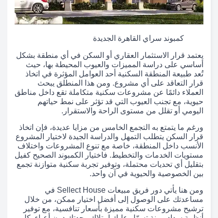
كمبوند سراي القاهرة الجديدة
يعتمد قرار الاستثمار العقاري أو السكن في أي منطقة بشكل
أساسي على دراسة المميزات والعيوب المحيطة بها، حيث
تُعد طبيعة المنطقة السكنية أحد العوامل المؤثرة في اتخاذ
قرار التعاقد على أي مشروع. ومن هذا المنطلق يبحث
العملاء دائمًا عن مشروعات سكنية متكاملة تقع داخل مناطق
حيوية، مع تجنب العيوب التي قد تؤثر على نمط حياتهم
اليومي أو تقلل من مستوى الراحة والاستقرار.
ورغم ما يتمتع به التجمع الخامس من مزايا عديدة، فإن اتخاذ
قرار السكن يتطلب التمهل والدراسة الجيدة لاختيار المشروع
الأنسب داخل المنطقة، خاصة مع تنوع المشروعات واختلاف
مستويات الخدمات والتخطيط. فاختيار الكمبوند الصحيح كفيل
بتقليل أي تحديات محتملة، وتوفير تجربة سكنية متوازنة تجمع
بين الخصوصية والحيوية في آن واحد.
ومن هنا يأتي دور فريق مبيعات Sellect House في
مساعدتك على الوصول إلى أفضل اختيار ممكن، من خلال
ترشيح مشروعات سكنية مميزة بأسعار تنافسية، مع توفير
أنظمة سداد مرنة تسهّل عليك امتلاك وحدتك دون أعباء. كل