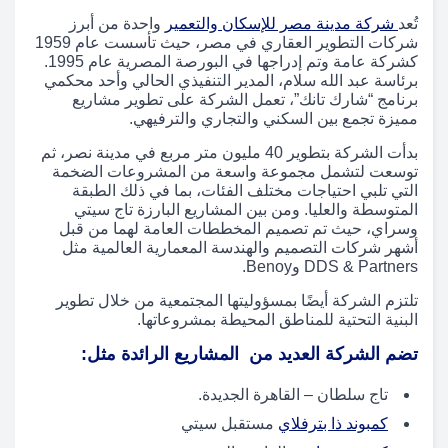
تُعد
شركة مدينة مصر للإسكان والتعمير
واحدة من أبرز
شركات التطوير العقاري في مصر، حيث تأسست عام 1959
كشركة عامة وتم إدراجها في البورصة المصرية عام 1995.
برئاسة عبد الله سلام، المدير التنفيذي الحالي وأحد محكمي
برنامج “شارك تانك”، تعمل الشركة على تطوير مشاريع
مميزة تجمع بين السكني والتجاري والترفيهي.
بدأت الشركة بتطوير 40 مليون متر مربع في مدينة نصر، ثم
توسعت لتشمل مجموعة واسعة من المشروعات الضخمة
التي تلبي احتياجات مختلف الفئات، بما في ذلك الطبقة
المتوسطة والعليا. ومن بين المشاريع البارزة تاج سيتي
وسراي، حيث تم تصميم المخططات العامة لهما من قبل
أشهر شركات التصميم والهندسة المعمارية العالمية مثل
DDS & Partners وBenoy.
تلتزم الشركة أيضًا بمسؤوليتها المجتمعية من خلال تطوير
البنية التحتية للمناطق المحيطة بمشروعاتها.
تضم الشركة العديد من المشاريع الرائدة مثل:
تاج سلطان – القاهرة الجديدة.
كمبوند ذا بترفلاي
مستقبل سيتي