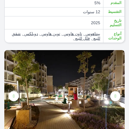
المقدم
5%
التقسيط
12 سنوات
تاريخ
2025
التسليم
بينتاهوس
,
تاون هاوس
,
توين هاوس
,
دوبلكس
,
شقق
أنواع
الوحدات
للبيع
,
فلل للبيع
,