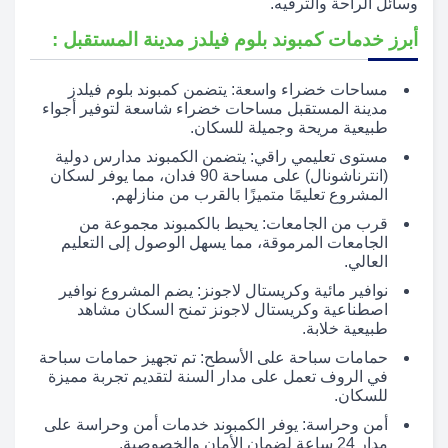
وسائل الراحة والترفيه.
أبرز خدمات كمبوند بلوم فيلدز مدينة المستقبل :
مساحات خضراء واسعة: يتضمن كمبوند بلوم فيلدز
مدينة المستقبل مساحات خضراء شاسعة لتوفير أجواء
طبيعية مريحة وجميلة للسكان.
مستوى تعليمي راقي: يتضمن الكمبوند مدارس دولية
(انترناشونال) على مساحة 90 فدان، مما يوفر لسكان
المشروع تعليمًا متميزًا بالقرب من منازلهم.
قرب من الجامعات: يحيط بالكمبوند مجموعة من
الجامعات المرموقة، مما يسهل الوصول إلى التعليم
العالي.
نوافير مائية وكريستال لاجونز: يضم المشروع نوافير
اصطناعية وكريستال لاجونز تمنح السكان مشاهد
طبيعية خلابة.
حمامات سباحة على الأسطح: تم تجهيز حمامات سباحة
في الروف تعمل على مدار السنة لتقديم تجربة مميزة
للسكان.
أمن وحراسة: يوفر الكمبوند خدمات أمن وحراسة على
مدار 24 ساعة لضمان الأمان والخصوصية.