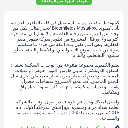
عرض المزيد من الوحدات
كمبوند بلوم فيلدز مدينة المستقبل في قلب القاهرة الجديدة،
يأتي كمبوند Bloomfields Mostakbal كخيار مثالي لكل من
يبحث عن الهروب من زحام العاصمة والانتقال إلى نمط حياة
أكثر هدوءًا ورقيًا. المشروع من تطوير شركة تطوير مصر
العقارية، وهي اسم كفيل ببث الثقة في جودة ما ستقتنيه،
سواء من حيث الموقع الاستراتيجي أو الأسعار التنافسية أو
مستوى التشطيب والبناء.
يضم الكمبوند مجموعة متنوعة من الوحدات السكنية تشمل:
الشقق، الدوبلكس، التاون هاوس، التوين هاوس، والفيلات
المستقلة، وجميعها بأسعار مغرية مقارنة بمناطق أخرى مثل
التجمع الخامس. كما يتمتع المشروع بمساحات خضراء
واسعة وخدمات متكاملة تمنح السكان أسلوب حياة راقٍ
ومتكامل.
ولجعل امتلاك وحدة في بلوم فيلدز أسهل، وفرت الشركة
أنظمة سداد مرنة وميسرة، مع إطلاق المرحلة الأولى عام
2018 والتي تضمنت 3600 وحدة سكنية متنوعة التصميم
والمساحة.