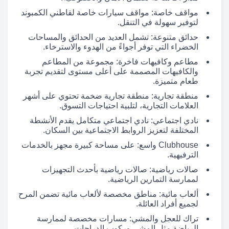
مواقف خاصة: مواقف سيارات خاصة لقاطني الكمبوند
لتوفير سهولة في التنقل.
حدائق متنوعة: تشمل العديد من الحدائق والمساحات
الخضراء التي توفر أجواءً من الهدوء والاسترخاء.
مطاعم وكافيهات فاخرة: مجموعة من المطاعم
والكافيهات المصممة على أعلى مستوى لتقديم تجربة
طعام متميزة.
منطقة تجارية: منطقة تجارية ضخمة تحتوي على أشهر
العلامات التجارية، لتلبية احتياجات التسوق.
نادي اجتماعي: نادي اجتماعي متكامل يقدم الأنشطة
المختلفة لتعزيز الروابط الاجتماعية بين السكان.
Clubhouse واسع: على مساحة كبيرة مجهز بالخدمات
الترفيهية.
صالات رياضية: صالات رياضية بأحدث التجهيزات
لممارسة التمارين الرياضية.
ألعاب مائية: مناطق مخصصة لألعاب مائية تضمن المرح
لجميع أفراد العائلة.
تراك للعجل والمشي: مسارات مخصصة لممارسة
الرياضة مثل المشي وركوب الدراجات.