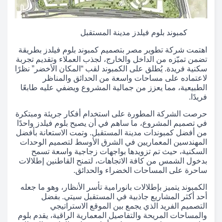
كمبوند بلوم فيلدز مدينة المستقبل
اهتمت شركة تطوير مصر بتصميم كمبوند بلوم فيلدز بطريقة
تضمن تميّزه من الداخل والخارج، لجذب العملاء وتقديم تجربة
سكنية فريدة. يُطلق على الكمبوند لقب “المكان الأخضر” نظرًا
لاعتماده على مساحات واسعة من الحدائق والمناظر
الطبيعية، مما يعزز من جمالية المشروع ويضفي عليه طابعًا
فريدًا.
حرصت الشركة المطورة على استخدام أفكار جريئة ومبتكرة
في تصميم المشروع، ما ساهم في أن يصبح بلوم فيلدز واحدًا
من أفضل كمبوندات مدينة المستقبل. وتمت الاستعانة بأفضل
المهندسين المعماريين في الشرق الأوسط لتصميم الوحدات
السكنية، حيث تم تزويدها بواجهات زجاجية واسعة تسمح
بدخول الشمس من كافة الاتجاهات، لتمنح القاطنين إطلالات
ساحرة على المساحات الخضراء والحدائق.
الكمبوند يتميز بإطلالات بانورامية تأسر الأنظار، وهو ما جعله
أحد أكثر المشاريع جاذبية في المستقبل سيتي. بفضل
التصميم الفريد الذي يجمع بين الموقع الاستراتيجي
والمساحات المريحة والتفاصيل المعمارية الراقية، يقدم بلوم