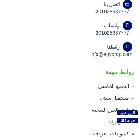
اتصل بنا
+201028637777
واتساب
+201028637777
راسلنا
Info@egyprop.com
روابط مهمة
التجمع الخامس
مستقبل سيتي
قري العين السخنة
البروشور
جولة 3D
الشيخ زايد
كمبوندات الغردقة