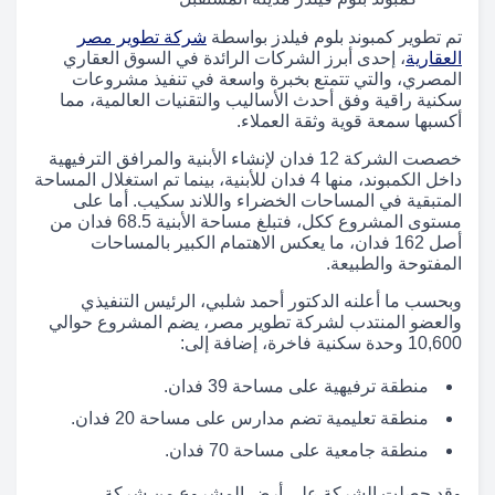
تم تطوير كمبوند بلوم فيلدز بواسطة
شركة تطوير مصر
العقارية
، إحدى أبرز الشركات الرائدة في السوق العقاري
المصري، والتي تتمتع بخبرة واسعة في تنفيذ مشروعات
سكنية راقية وفق أحدث الأساليب والتقنيات العالمية، مما
أكسبها سمعة قوية وثقة العملاء.
خصصت الشركة 12 فدان لإنشاء الأبنية والمرافق الترفيهية
داخل الكمبوند، منها 4 فدان للأبنية، بينما تم استغلال المساحة
المتبقية في المساحات الخضراء واللاند سكيب. أما على
مستوى المشروع ككل، فتبلغ مساحة الأبنية 68.5 فدان من
أصل 162 فدان، ما يعكس الاهتمام الكبير بالمساحات
المفتوحة والطبيعة.
وبحسب ما أعلنه الدكتور أحمد شلبي، الرئيس التنفيذي
والعضو المنتدب لشركة تطوير مصر، يضم المشروع حوالي
10,600 وحدة سكنية فاخرة، إضافة إلى:
منطقة ترفيهية على مساحة 39 فدان.
منطقة تعليمية تضم مدارس على مساحة 20 فدان.
منطقة جامعية على مساحة 70 فدان.
وقد حصلت الشركة على أرض المشروع من شركة