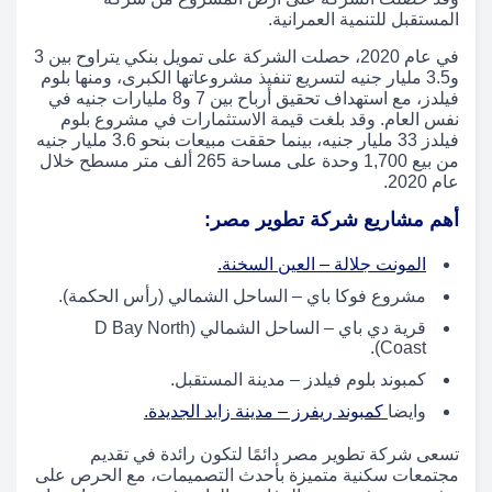
المستقبل للتنمية العمرانية.
في عام 2020، حصلت الشركة على تمويل بنكي يتراوح بين 3
و3.5 مليار جنيه لتسريع تنفيذ مشروعاتها الكبرى، ومنها بلوم
فيلدز، مع استهداف تحقيق أرباح بين 7 و8 مليارات جنيه في
نفس العام. وقد بلغت قيمة الاستثمارات في مشروع بلوم
فيلدز 33 مليار جنيه، بينما حققت مبيعات بنحو 3.6 مليار جنيه
من بيع 1,700 وحدة على مساحة 265 ألف متر مسطح خلال
عام 2020.
أهم مشاريع شركة تطوير مصر:
المونت جلالة – العين السخنة.
مشروع فوكا باي – الساحل الشمالي (رأس الحكمة).
قرية دي باي – الساحل الشمالي (D Bay North
Coast).
كمبوند بلوم فيلدز – مدينة المستقبل.
وايضا
كمبوند ريفرز – مدينة زايد الجديدة.
تسعى شركة تطوير مصر دائمًا لتكون رائدة في تقديم
مجتمعات سكنية متميزة بأحدث التصميمات، مع الحرص على