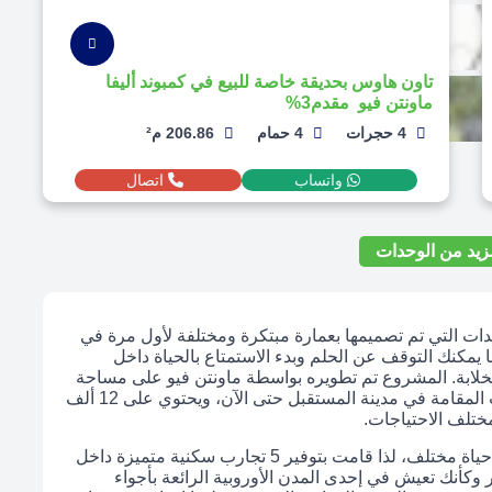
تاون هاوس بحديقة خاصة للبيع في كمبوند أليفا
ماونتن فيو مقدم3%
4 حجرات
4 حمام
206.86 م²
واتساب
اتصال
يد من الوحدات
ندات التي تم تصميمها بعمارة مبتكرة ومختلفة لأول مرة في
نا يمكنك التوقف عن الحلم وبدء الاستمتاع بالحياة داخل
الخلابة. المشروع تم تطويره بواسطة ماونتن فيو على مساحة
شاسعة تبلغ 638 فدانًا، مما يجعله من أكبر المشروعات المقامة في مدينة المستقبل حتى الآن، ويحتوي على 12 ألف
تلف الاحتياجات.
تدرك ماونتن فيو أن لكل شخص ذوقه الخاص وأسلوب حياة مختلف، لذا قامت بتوفير 5 تجارب سكنية متميزة داخل
وكأنك تعيش في إحدى المدن الأوروبية الرائعة بأجواء