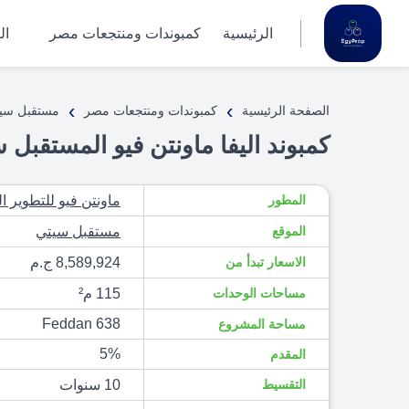
الرئيسية
كمبوندات ومنتجعات مصر
ال
›
›
الصفحة الرئيسية
كمبوندات ومنتجعات مصر
مستقبل سي
كمبوند اليفا ماونتن فيو المستقبل سيتي – ain View 2026
المطور
ماونتن فيو للتطوير ا
الموقع
مستقبل سيتي
الاسعار تبدأ من
8,589,924 ج.م
مساحات الوحدات
115 م²
638 Feddan
مساحة المشروع
5%
المقدم
التقسيط
10 سنوات