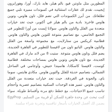
المطورين مثل ماونتن فيو، بالم هيلز، هايد بارك، أورا، وهورايزون
إيجيبت، نقدم لك عقارات استثنائية في كمبوندات مميزة تلبي جميع
تطلعاتك. من أبرز الكمبوندات التي تضم فلل، تاون هاوس، وتوين
هاوس فاخرة: بادية من بالم هيلز في أكتوبر، حيث تجد خيارات
متعددة بين الفلل والتاون هاوس. سولانا إيست من أورا للتطوير في
التجمع الخامس، مع تصاميم متنوعة للتوين هاوس والتاون هاوس.
قطامية كريكس من ستارلايت، مع مجموعة واسعة من الفلل
والتاون هاوس. الباتيو تاون من لافيستا للتطوير في القاهرة الجديدة،
يضم فلل وتاون هاوس متنوعة. ستيت 8 من لاند مارك في القاهرة
الجديدة، مع تاون هاوس وتوين هاوس بمساحات مختلفة. قطامية
كوست، لافيستا كاسكادا، هاسيندا حنيش، وأوجامي في الساحل
الشمالي، بتصاميم حديثة للفلل والتوين هاوس. مكادي هايتس، سوما
باي، والجونة في الغردقة، حيث تجد خيارات متعددة من الفلل
والتاون هاوس. تتميز هذه الوحدات السكنية بتصاميم عصرية وأحجام
تناسب جميع الاحتياجات، مع خطط دفع مرنة وأقساط طويلة. سواء
كنت تبحث عن وحدة جاهزة للسكن أو قريبة من التسليم، EgyProp
يضمن لك أفضل الخيارات بأسعار تنافسية وتجربة شراء سلسة.