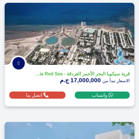
قرية سيكويا البحر الأحمر الغردقة - Sequoia Red Sea
17,000,000 ج.م
الاسعار تبدأ من
واتساب
اتصل بنا