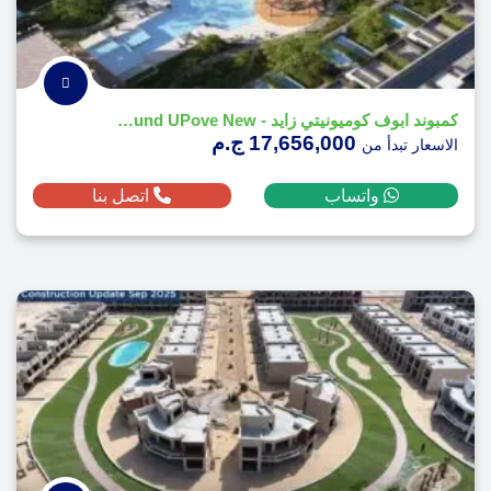
كمبوند ابوف كوميونيتي زايد - Compound UPove New
17,656,000 ج.م
الاسعار تبدأ من
واتساب
اتصل بنا