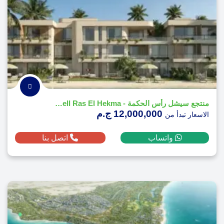
منتجع سيشل رأس الحكمة - Seashell Ras El Hekma
12,000,000 ج.م
الاسعار تبدأ من
واتساب
اتصل بنا